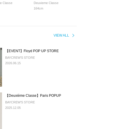
e Classe
Deuxieme Classe
164cm
VIEW ALL
【EVENT】Floyd POP UP STORE
BAYCREW'S STORE
2026.06.15
【Deuxième Classe】Paris POPUP
BAYCREW'S STORE
2025.12.05