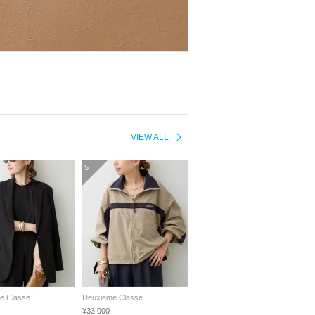
VIEW ALL
5
e Classe
Deuxieme Classe
¥33,000