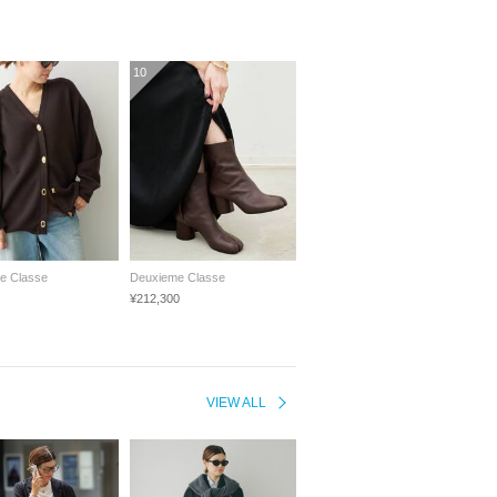
10
e Classe
Deuxieme Classe
¥212,300
VIEW ALL