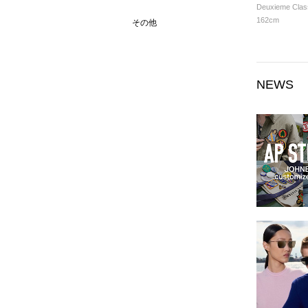
Deuxieme Clas
162cm
その他
NEWS