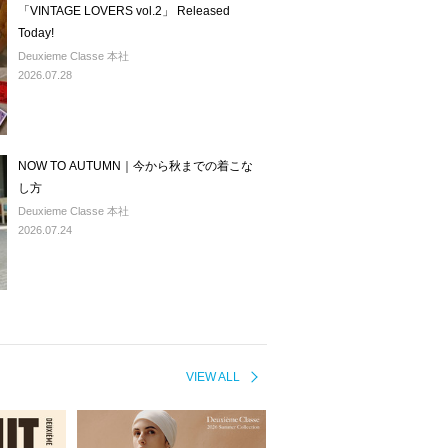
「VINTAGE LOVERS vol.2」 Released
Today!
Deuxieme Classe 本社
2026.07.28
NOW TO AUTUMN｜今から秋までの着こな
し方
Deuxieme Classe 本社
2026.07.24
VIEW ALL