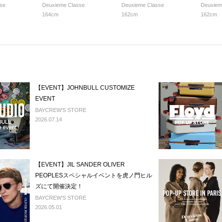
se
Deuxieme Classe
Deuxieme Classe
Deuxiem
164cm
162cm
162cm
【EVENT】JOHNBULL CUSTOMIZE
EVENT
BAYCREW'S STORE
2026.07.14
【EVENT】JIL SANDER OLIVER
PEOPLESスペシャルイベントを虎ノ門ヒル
ズにて開催決定！
BAYCREW'S STORE
2026.05.01