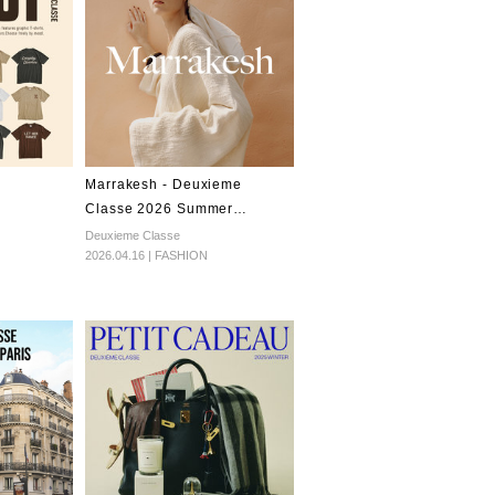
Marrakesh - Deuxieme
Classe 2026 Summer
Collection
Deuxieme Classe
2026.04.16 | FASHION