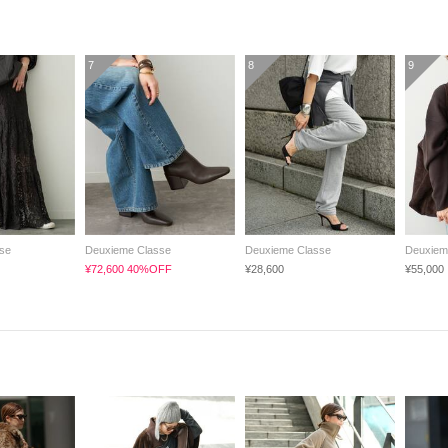
7
8
9
se
Deuxieme Classe
Deuxieme Classe
Deuxiem
¥72,600 40%OFF
¥28,600
¥55,000