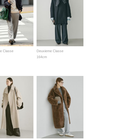
e Classe
Deuxieme Classe
164cm