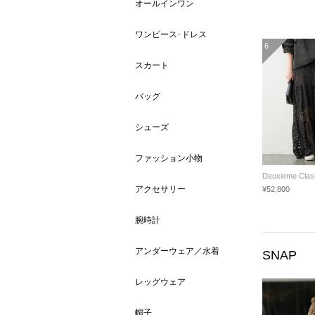
オールインワン
ワンピース･ドレス
6
スカート
バッグ
シューズ
ファッション小物
Deuxieme Clas
アクセサリー
¥52,800
腕時計
アンダーウェア／水着
SNAP
レッグウェア
帽子