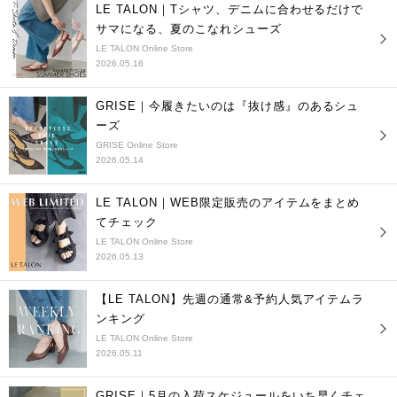
LE TALON｜Tシャツ、デニムに合わせるだけで
サマになる、夏のこなれシューズ
LE TALON Online Store
2026.05.16
GRISE｜今履きたいのは『抜け感』のあるシュ
ーズ
GRISE Online Store
2026.05.14
LE TALON｜WEB限定販売のアイテムをまとめ
てチェック
LE TALON Online Store
2026.05.13
【LE TALON】先週の通常&予約人気アイテムラ
ンキング
LE TALON Online Store
2026.05.11
GRISE｜5月の入荷スケジュールをいち早くチェ