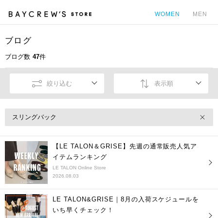
WOMEN
MEN
ブログ
カ
ブログ数
47
件
絞り込む
表示順
スリングバック
【LE TALON＆GRISE】先週の通常販売人気ア
イテムランキング
LE TALON Online Store
2026.08.03
LE TALON&GRISE｜8月の入荷スケジュールを
いち早くチェック！