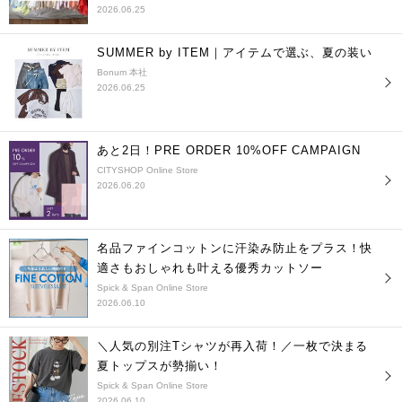
2026.06.25
SUMMER by ITEM｜アイテムで選ぶ、夏の装い
Bonum 本社
2026.06.25
あと2日！PRE ORDER 10%OFF CAMPAIGN
CITYSHOP Online Store
2026.06.20
名品ファインコットンに汗染み防止をプラス！快
適さもおしゃれも叶える優秀カットソー
Spick & Span Online Store
2026.06.10
＼人気の別注Tシャツが再入荷！／一枚で決まる
夏トップスが勢揃い！
Spick & Span Online Store
2026.06.10