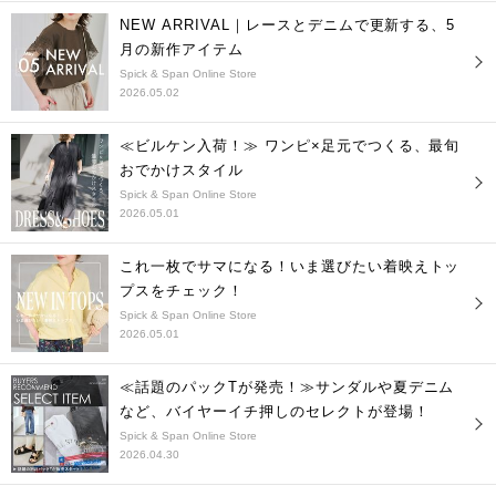
NEW ARRIVAL｜レースとデニムで更新する、5
月の新作アイテム
Spick & Span Online Store
2026.05.02
≪ビルケン入荷！≫ ワンピ×足元でつくる、最旬
おでかけスタイル
Spick & Span Online Store
2026.05.01
これ一枚でサマになる！いま選びたい着映えトッ
プスをチェック！
Spick & Span Online Store
2026.05.01
≪話題のパックTが発売！≫サンダルや夏デニム
など、バイヤーイチ押しのセレクトが登場！
Spick & Span Online Store
2026.04.30