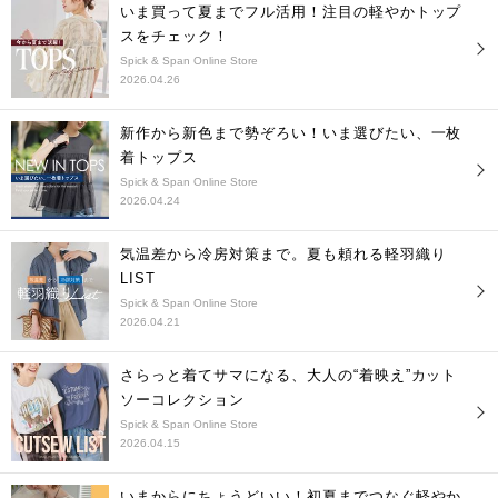
いま買って夏までフル活用！注目の軽やかトップ
スをチェック！
Spick & Span Online Store
2026.04.26
新作から新色まで勢ぞろい！いま選びたい、一枚
着トップス
Spick & Span Online Store
2026.04.24
気温差から冷房対策まで。夏も頼れる軽羽織り
LIST
Spick & Span Online Store
2026.04.21
さらっと着てサマになる、大人の“着映え”カット
ソーコレクション
Spick & Span Online Store
2026.04.15
いまからにちょうどいい！初夏までつなぐ軽やか