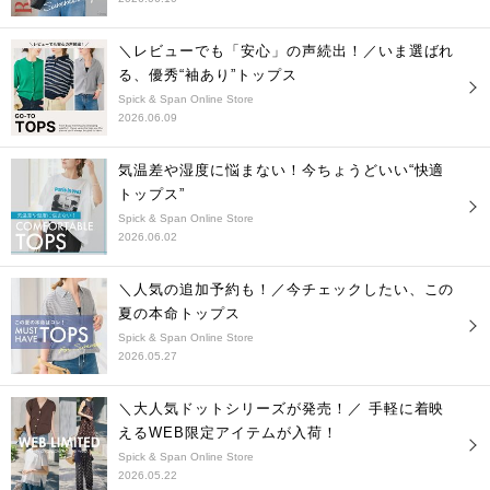
＼レビューでも「安心」の声続出！／いま選ばれ
る、優秀“袖あり”トップス
Spick & Span Online Store
2026.06.09
気温差や湿度に悩まない！今ちょうどいい“快適
トップス”
Spick & Span Online Store
2026.06.02
＼人気の追加予約も！／今チェックしたい、この
夏の本命トップス
Spick & Span Online Store
2026.05.27
＼大人気ドットシリーズが発売！／ 手軽に着映
えるWEB限定アイテムが入荷！
Spick & Span Online Store
2026.05.22