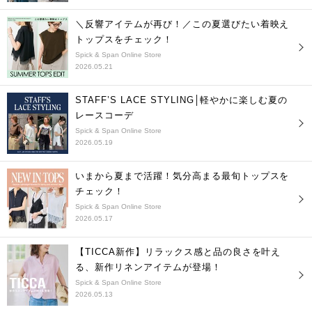
＼反響アイテムが再び！／この夏選びたい着映え
トップスをチェック！
Spick & Span Online Store
2026.05.21
STAFF’S LACE STYLING│軽やかに楽しむ夏の
レースコーデ
Spick & Span Online Store
2026.05.19
いまから夏まで活躍！気分高まる最旬トップスを
チェック！
Spick & Span Online Store
2026.05.17
【TICCA新作】リラックス感と品の良さを叶え
る、新作リネンアイテムが登場！
Spick & Span Online Store
2026.05.13