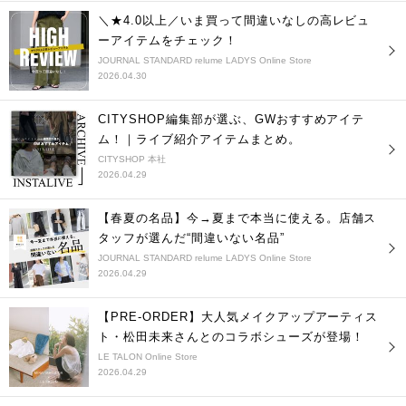
＼★4.0以上／いま買って間違いなしの高レビュ
ーアイテムをチェック！
JOURNAL STANDARD relume LADYS Online Store
2026.04.30
CITYSHOP編集部が選ぶ、GWおすすめアイテ
ム！｜ライブ紹介アイテムまとめ。
CITYSHOP 本社
2026.04.29
【春夏の名品】今→夏まで本当に使える。店舗ス
タッフが選んだ“間違いない名品”
JOURNAL STANDARD relume LADYS Online Store
2026.04.29
【PRE-ORDER】大人気メイクアップアーティス
ト・松田未来さんとのコラボシューズが登場！
LE TALON Online Store
2026.04.29