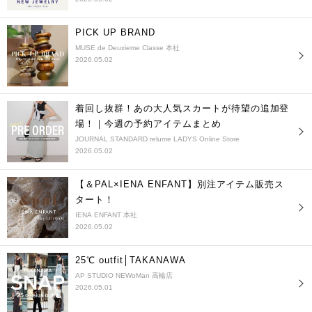
PICK UP BRAND
MUSE de Deuxieme Classe 本社
2026.05.02
着回し抜群！あの大人気スカートが待望の追加登
場！｜今週の予約アイテムまとめ
JOURNAL STANDARD relume LADYS Online Store
2026.05.02
【＆PAL×IENA ENFANT】別注アイテム販売ス
タート！
IENA ENFANT 本社
2026.05.02
25℃ outfit│TAKANAWA
AP STUDIO NEWoMan 高輪店
2026.05.01