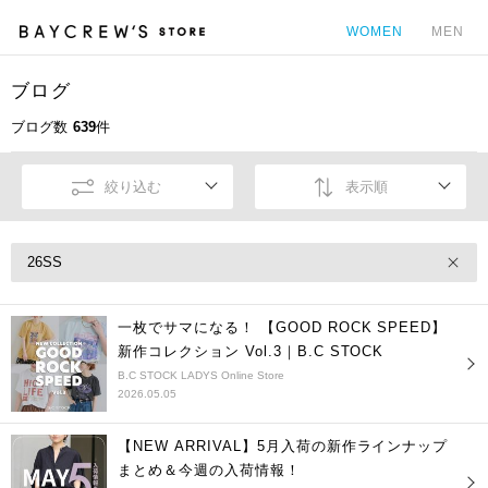
WOMEN
MEN
ブログ
カ
ブログ数
639
件
絞り込む
表示順
26SS
一枚でサマになる！ 【GOOD ROCK SPEED】
新作コレクション Vol.3｜B.C STOCK
B.C STOCK LADYS Online Store
2026.05.05
【NEW ARRIVAL】5月入荷の新作ラインナップ
まとめ＆今週の入荷情報！