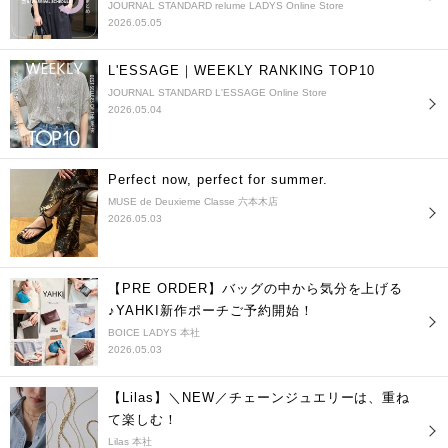
JOURNAL STANDARD relume LADYS Online Store
2026.05.05
L'ESSAGE｜WEEKLY RANKING TOP10
JOURNAL STANDARD L'ESSAGE Online Store
2026.05.04
Perfect now, perfect for summer.
MUSE de Deuxieme Classe 六本木店
2026.05.03
【PRE ORDER】バッグの中から気分を上げる
♪YAHKI新作ポーチご予約開始！
BOICE LADYS 本社
2026.05.03
【Lilas】＼NEW／チェーンジュエリーは、重ね
て楽しむ！
Lilas 本社