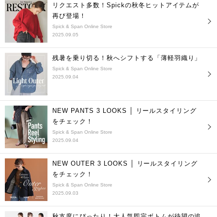
リクエスト多数！Spickの秋冬ヒットアイテムが
再び登場！
Spick & Span Online Store
2025.09.05
残暑を乗り切る！秋へシフトする「薄軽羽織り」
Spick & Span Online Store
2025.09.04
NEW PANTS 3 LOOKS │ リールスタイリング
をチェック！
Spick & Span Online Store
2025.09.04
NEW OUTER 3 LOOKS │ リールスタイリング
をチェック！
Spick & Span Online Store
2025.09.03
秋支度にぴったり！大人気即完ボトムが待望の追