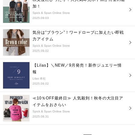
加！
Spick & Span Online Store
2025.09.03
気分は“ブラウン”！ワードローブに加えたい即戦
力アイテム
Spick & Span Online Store
2025.09.02
【Lilas】＼NEW／9月発売！新作ジュエリー情
報
Lilas 本社
2025.09.02
≪10％OFF最終日≫ 人気殺到！秋冬の大注目ア
イテムをおさらい
Spick & Span Online Store
2025.08.31