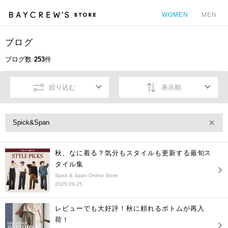
WOMEN
MEN
ブログ
カ
ブログ数
253
件
絞り込む
表示順
Spick&Span
秋、なに着る？気分もスタイルも更新する最旬ス
タイル集
Spick & Span Online Store
2025.09.25
レビューでも大好評！秋に頼れるボトムが再入
荷！