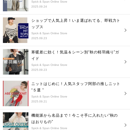
Spick & Span Online Store
2025.09.24
ショップで人気上昇！いま選ばれてる、即戦力ト
ップス
Spick & Span Online Store
2025.09.23
寒暖差に効く！気温＆シーン別“秋の軽羽織り”ガ
イド
Spick & Span Online Store
2025.09.23
ニットはじめに！人気スタッフ阿部の推しニット
“５選 ”
Spick & Span Online Store
2025.09.21
機能派から名品まで！今こそ手に入れたい“秋の
はおりもの”
Spick & Span Online Store