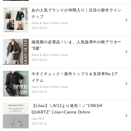
あの人気ブランドが仲間入り｜注目の新作ライン
ナップ
Spick & Span Online Store
2025.09.13
端境期の必需品！いま、人気急増中の軽アウター
“8選”
Spick & Span Online Store
2025.09.12
今すぐチェック！新作トップス＆支持率No.1ア
イテム
Spick & Span Online Store
2025.09.11
【Lilas】＼9/12より発売！／"CRASH
QUARTZ" Lilas×Canna Oshiro
Lilas 本社
2025.09.11