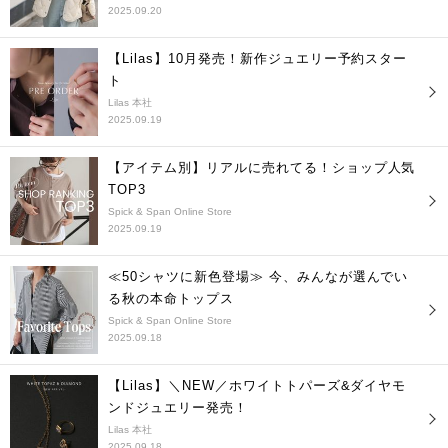
2025.09.20
【Lilas】10月発売！新作ジュエリー予約スター
ト
Lilas 本社
2025.09.19
【アイテム別】リアルに売れてる！ショップ人気
TOP3
Spick & Span Online Store
2025.09.19
≪50シャツに新色登場≫ 今、みんなが選んでい
る秋の本命トップス
Spick & Span Online Store
2025.09.18
【Lilas】＼NEW／ホワイトトパーズ&ダイヤモ
ンドジュエリー発売！
Lilas 本社
2025.09.18