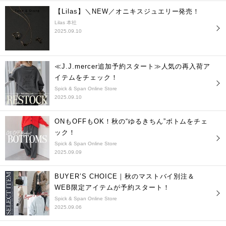
【Lilas】＼NEW／オニキスジュエリー発売！
Lilas 本社
2025.09.10
≪J.J.mercer追加予約スタート≫人気の再入荷ア
イテムをチェック！
Spick & Span Online Store
2025.09.10
ONもOFFもOK！秋の“ゆるきちん”ボトムをチェ
ック！
Spick & Span Online Store
2025.09.09
BUYER’S CHOICE｜秋のマストバイ別注＆
WEB限定アイテムが予約スタート！
Spick & Span Online Store
2025.09.06