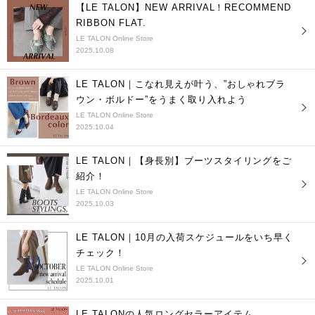
【LE TALON】NEW ARRIVAL！RECOMMEND
RIBBON FLAT.
LE TALON Online Store
2025.10.08
LE TALON｜こなれ見えが叶う、”おしゃれブラ
ウン・ボルドー”をうまく取り入れよう
LE TALON Online Store
2025.10.04
LE TALON｜【身長別】ブーツスタイリングをご
紹介！
LE TALON Online Store
2025.10.03
LE TALON｜10月の入荷スケジュールをいち早く
チェック！
LE TALON Online Store
2025.10.01
LE TALONの人気ロングセラーアイテム