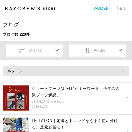
WOMEN
MEN
ブログ
カ
ブログ数
229
件
絞り込む
表示順
ルタロン
ショートブーツは”FIT”がキーワード、今年の人
気ブーツ解説。
LE TALON Online Store
2025.11.21
LE TALON | 定番とトレンドをうまく使い分け
る、足元必勝法！