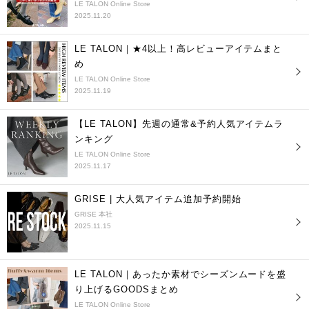
LE TALON Online Store
2025.11.20
LE TALON｜★4以上！高レビューアイテムまと
め
LE TALON Online Store
2025.11.19
【LE TALON】先週の通常&予約人気アイテムラ
ンキング
LE TALON Online Store
2025.11.17
GRISE | 大人気アイテム追加予約開始
GRISE 本社
2025.11.15
LE TALON｜あったか素材でシーズンムードを盛
り上げるGOODSまとめ
LE TALON Online Store