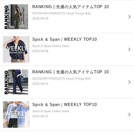
RANKING | 先週の人気アイテムTOP 10
OUTDOOR PRODUCTS Usual Things 本社
2026.06.08
Spick & Span｜WEEKLY TOP10
Spick & Span Online Store
2026.06.08
RANKING | 先週の人気アイテムTOP 10
OUTDOOR PRODUCTS Usual Things 本社
2026.06.01
Spick & Span｜WEEKLY TOP10
Spick & Span Online Store
2026.06.01