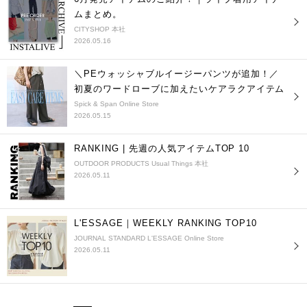
ムまとめ。
CITYSHOP 本社
2026.05.16
＼PEウォッシャブルイージーパンツが追加！／
初夏のワードローブに加えたいケアラクアイテム
Spick & Span Online Store
2026.05.15
RANKING | 先週の人気アイテムTOP 10
OUTDOOR PRODUCTS Usual Things 本社
2026.05.11
L'ESSAGE｜WEEKLY RANKING TOP10
JOURNAL STANDARD L'ESSAGE Online Store
2026.05.11