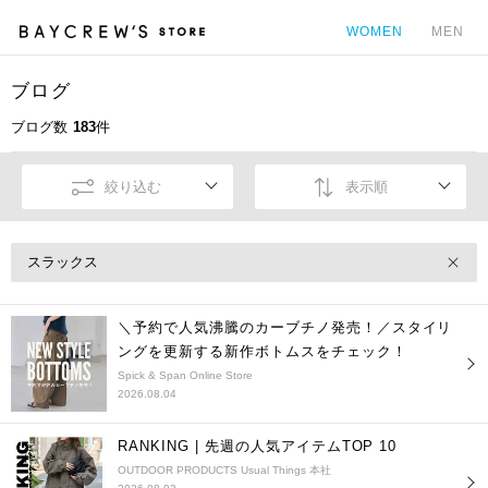
WOMEN
MEN
ブログ
カ
ブログ数
183
件
絞り込む
表示順
スラックス
＼予約で人気沸騰のカーブチノ発売！／スタイリ
ングを更新する新作ボトムスをチェック！
Spick & Span Online Store
2026.08.04
RANKING | 先週の人気アイテムTOP 10
OUTDOOR PRODUCTS Usual Things 本社