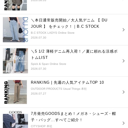
2026.08.03
＼本日通常販売開始／大人気デニム 【 DU
JOUR 】 をチェック！｜B.C STOCK
B.C STOCK LADYS Online Store
2026.07.30
＼5 1/2 薄軽デニム再入荷！／夏に頼れる涼感ボ
トムLIST
Spick & Span Online Store
2026.07.30
RANKING | 先週の人気アイテムTOP 10
OUTDOOR PRODUCTS Usual Things 本社
2026.07.27
7月発売GOODSまとめ！メガネ・シューズ・帽
子・バッグ...すべてご紹介！
CITYSHOP 本社