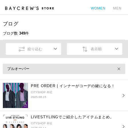
WOMEN
MEN
ブログ
カ
ブログ数
349
件
絞り込む
表示順
プルオーバー
PRE ORDER | インナーがコーデの鍵になる！
CITYSHOP 本社
2025.08.15
LIVESTYLINGでご紹介したアイテムまとめ。
CITYSHOP 本社