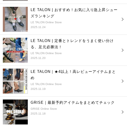
LE TALON | おすすめ！お気に入り急上昇シュー
ズランキング
LE TALON Online Store
2025.11.24
LE TALON | 定番とトレンドをうまく使い分け
る、足元必勝法！
LE TALON Online Store
2025.11.20
LE TALON｜★4以上！高レビューアイテムまと
め
LE TALON Online Store
2025.11.19
GRISE｜最新予約アイテムをまとめてチェック
GRISE Online Store
2025.11.18