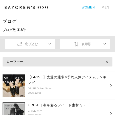
WOMEN
MEN
ブログ
カ
ブログ数
318
件
絞り込む
表示順
ローファー
【GRISE】先週の通常&予約人気アイテムランキ
ング
GRISE Online Store
2025.12.08
GRISE | 冬を彩るツイード素材☆・.゜+
GRISE 本社