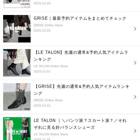
2025.12.03
GRISE｜最新予約アイテムをまとめてチェック
GRISE Online Store
2025.12.02
【LE TALON】先週の通常&予約人気アイテムラ
ンキング
LE TALON Online Store
2025.12.01
【GRISE】先週の通常&予約人気アイテムランキ
ング
GRISE Online Store
2025.12.01
LE TALON ｜＼パンツ派？スカート派？／それ
ぞれに見る好バランスシューズ
LE TALON Online Store
2025.11.28