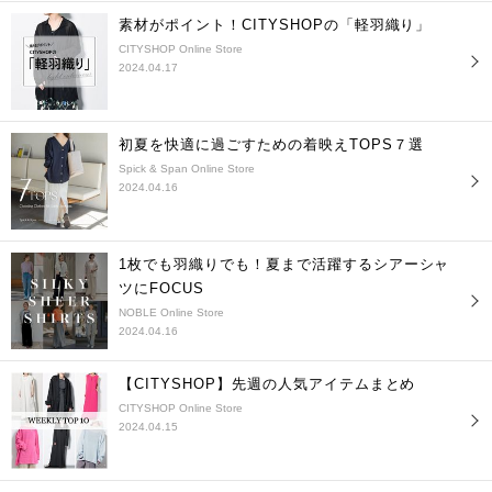
素材がポイント！CITYSHOPの「軽羽織り」
CITYSHOP Online Store
2024.04.17
初夏を快適に過ごすための着映えTOPS７選
Spick & Span Online Store
2024.04.16
1枚でも羽織りでも！夏まで活躍するシアーシャ
ツにFOCUS
NOBLE Online Store
2024.04.16
【CITYSHOP】先週の人気アイテムまとめ
CITYSHOP Online Store
2024.04.15