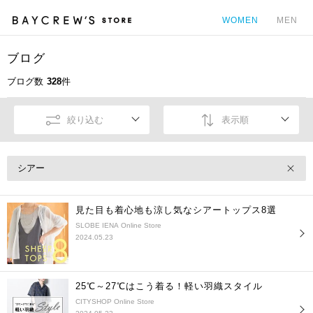
WOMEN
MEN
ブログ
カ
ブログ数
328
件
絞り込む
表示順
シアー
見た目も着心地も涼し気なシアートップス8選
SLOBE IENA Online Store
2024.05.23
25℃～27℃はこう着る！軽い羽織スタイル
CITYSHOP Online Store