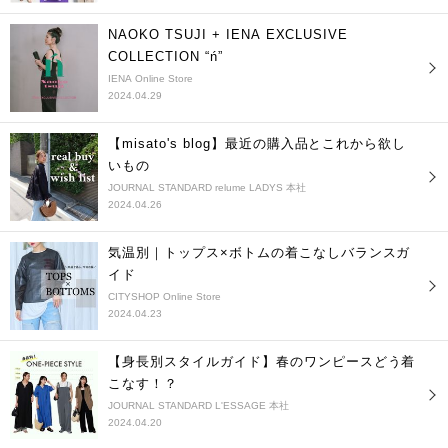
NAOKO TSUJI + IENA EXCLUSIVE
COLLECTION “ń”
IENA Online Store
2024.04.29
【misato's blog】最近の購入品とこれから欲し
いもの
JOURNAL STANDARD relume LADYS 本社
2024.04.26
気温別｜トップス×ボトムの着こなしバランスガ
イド
CITYSHOP Online Store
2024.04.23
【身長別スタイルガイド】春のワンピースどう着
こなす！？
JOURNAL STANDARD L'ESSAGE 本社
2024.04.20