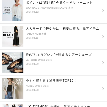
ポイントは”透け感” 今買うべきサマーニット
JOURNAL STANDARD relume LADYS 本社
2024.04.12
大人モードで軽やかに｜初夏に着る、黒アイテム
HARDY NOIR 本社
2024.04.11
春の“ちょうどいい”を叶えるシアーシューズ
La Totalite Online Store
2024.04.09
今すぐ買える！通常販売TOP10！
NOBLE Online Store
2024.04.08
【CITYSHOP】先週の人気アイテムまとめ