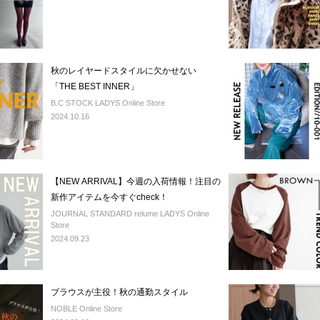
秋のレイヤードスタイルに欠かせない
「THE BEST INNER」
B.C STOCK LADYS Online Store
2024.10.16
【NEW ARRIVAL】今週の入荷情報！注目の
新作アイテムを今すぐcheck！
JOURNAL STANDARD relume LADYS Online
Store
2024.09.23
ブラウスが主役！秋の通勤スタイル
NOBLE Online Store