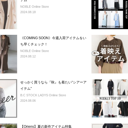
テム
NOBLE Online Store
2024.08.18
《COMING SOON》今週入荷アイテムをい
ち早くチェック！
NOBLE Online Store
2024.08.12
せっかく買うなら『秋』も着たい“シアーア
イテム”
B.C STOCK LADYS Online Store
2024.08.06
【Oriens】夏の新作アイテム特集