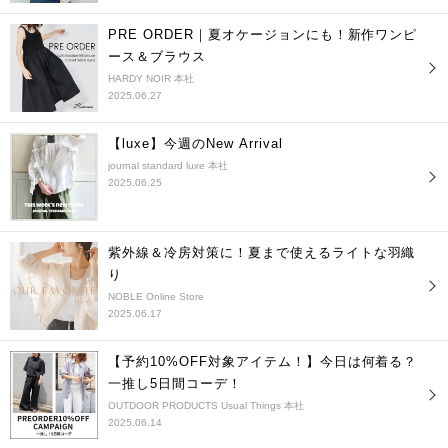
PRE ORDER｜夏オケージョンにも！新作ワンピ
ース＆ブラウス
HARDY NOIR 本社
2025.06.27
【luxe】今週のNew Arrival
journal standard luxe 本社
2025.06.25
紫外線＆冷房対策に！夏まで使えるライトな羽織
り
NOBLE Online Store
2025.06.17
【予約10%OFF対象アイテム！】今日は何着る？
一推し5日間コーデ！
OUTDOOR PRODUCTS Usual Things 本社
2025.06.14