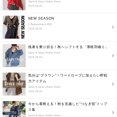
Spick & Span Online Store
2025.09.05
NEW SEASON
L'Appartement 本社
2025.09.05
残暑を乗り切る！秋へシフトする「薄軽羽織り」
Spick & Span Online Store
2025.09.04
気分は“ブラウン”！ワードローブに加えたい即戦
力アイテム
Spick & Span Online Store
2025.09.02
今から着映える！秋を見越した“つなぎ役”トップ
ス集
Spick & Span Online Store