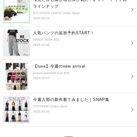
ラインナップ
B.C STOCK LADYS Online Store
2025.05.15
人気パンツの追加予約START！
HARDY NOIR 本社
2025.05.08
【luxe】今週のnew arrival
journal standard luxe 本社
2025.05.07
今週入荷の新作着てみました｜SNAP集
CITYSHOP Online Store
2025.05.04