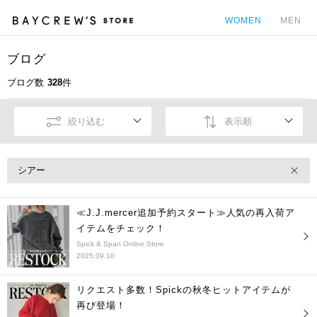
WOMEN
MEN
ブログ
カ
ブログ数
328
件
絞り込む
表示順
シアー
≪J.J.mercer追加予約スタート≫人気の再入荷ア
イテムをチェック！
Spick & Span Online Store
2025.09.10
リクエスト多数！Spickの秋冬ヒットアイテムが
再び登場！