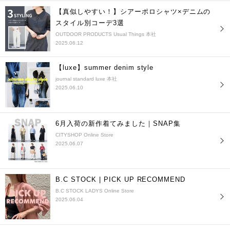
【真似しやすい！】シアーポロシャツ×デニムの
スタイル別コーデ3選
OUTDOOR PRODUCTS Usual Things 本社
2025.06.12
【luxe】summer denim style
journal standard luxe 本社
2025.06.10
6月入荷の新作着てみました｜SNAP集
CITYSHOP Online Store
2025.06.07
B.C STOCK | PICK UP RECOMMEND
B.C STOCK LADYS Online Store
2025.06.04