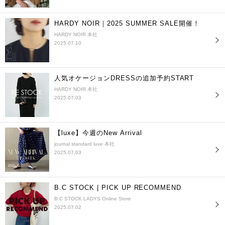
HARDY NOIR｜2025 SUMMER SALE開催！
HARDY NOIR 本社
2025.07.10
人気オケージョンDRESSの追加予約START
HARDY NOIR 本社
2025.07.03
【luxe】今週のNew Arrival
journal standard luxe 本社
2025.07.03
B.C STOCK | PICK UP RECOMMEND
B.C STOCK LADYS Online Store
2025.07.02