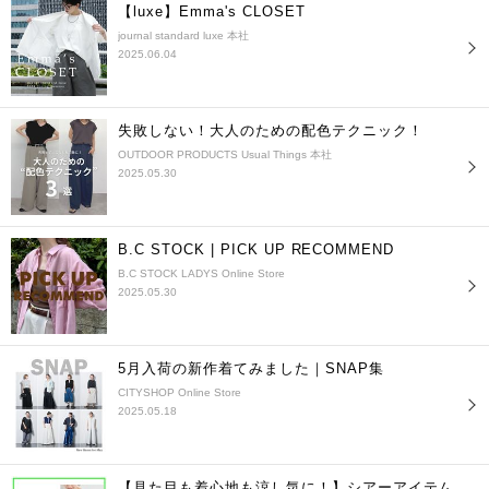
【luxe】Emma's CLOSET
journal standard luxe 本社
2025.06.04
失敗しない！大人のための配色テクニック！
OUTDOOR PRODUCTS Usual Things 本社
2025.05.30
B.C STOCK | PICK UP RECOMMEND
B.C STOCK LADYS Online Store
2025.05.30
5月入荷の新作着てみました｜SNAP集
CITYSHOP Online Store
2025.05.18
【見た目も着心地も涼し気に！】シアーアイテム