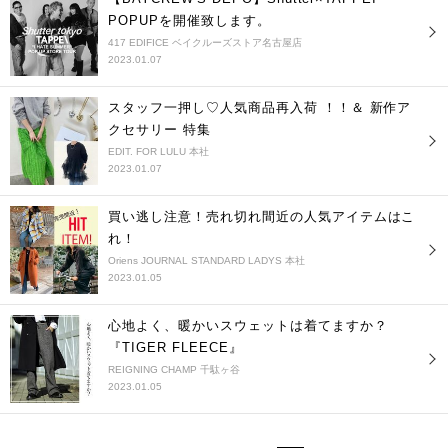
POPUPを開催致します。
417 EDIFICE ベイクルーズストア名古屋店
2023.01.07
スタッフ一押し♡人気商品再入荷 ！！＆ 新作ア
クセサリー 特集
EDIT. FOR LULU 本社
2023.01.07
買い逃し注意！売れ切れ間近の人気アイテムはこ
れ！
Oriens JOURNAL STANDARD LADYS 本社
2023.01.05
心地よく、暖かいスウェットは着てますか？
『TIGER FLEECE』
REIGNING CHAMP 千駄ヶ谷
2023.01.05