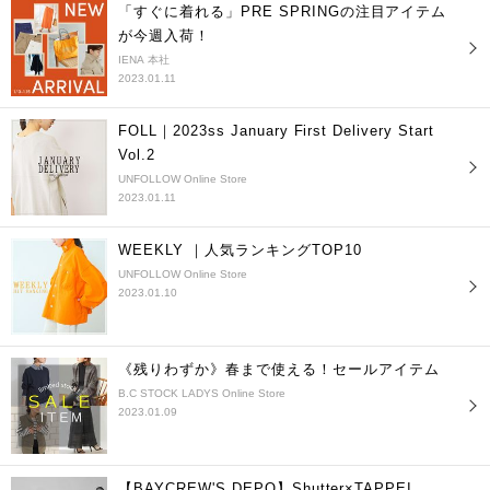
「すぐに着れる」PRE SPRINGの注目アイテム
が今週入荷！
IENA 本社
2023.01.11
FOLL｜2023ss January First Delivery Start
Vol.2
UNFOLLOW Online Store
2023.01.11
WEEKLY ｜人気ランキングTOP10
UNFOLLOW Online Store
2023.01.10
《残りわずか》春まで使える！セールアイテム
B.C STOCK LADYS Online Store
2023.01.09
【BAYCREW'S DEPO】Shutter×TAPPEI