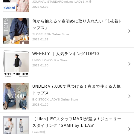
JOURNAL STANDARD relume LADYS 本社
2023.02.02
何から揃える？春初めに取り入れたい「1枚着ト
ップス」
SLOBE IENA Online Store
2023.01.31
WEEKLY ｜人気ランキングTOP10
UNFOLLOW Online Store
2023.01.30
UNDER￥7,000で見つける！春まで使える人気
トップス
B.C STOCK LADYS Online Store
2023.01.29
【Lilas】ECスタッフMARIが選ぶ！ジュエリー
スタイリング "SAMH by LILAS"
Lilas 本社