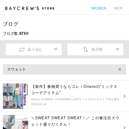
WOMEN
MEN
ブログ
カ
ブログ数
873
件
絞り込む
表示順
スウェット
【新作】春物買うならコレ！Oriensの“ミックス
コーデアイテム”
Oriens JOURNAL STANDARD LADYS ベイクルーズストア名古屋店
2023.02.04
＼SWEAT SWEAT SWEAT！／ この春注目スウ
ェット盛りだくさん！