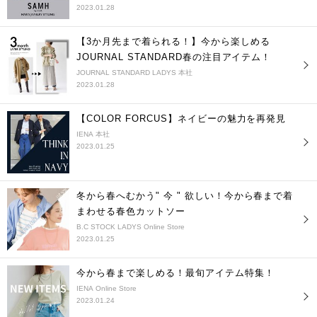
2023.01.28
【3か月先まで着られる！】今から楽しめる
JOURNAL STANDARD春の注目アイテム！
JOURNAL STANDARD LADYS 本社
2023.01.28
【COLOR FORCUS】ネイビーの魅力を再発見
IENA 本社
2023.01.25
冬から春へむかう" 今 " 欲しい！今から春まで着
まわせる春色カットソー
B.C STOCK LADYS Online Store
2023.01.25
今から春まで楽しめる！最旬アイテム特集！
IENA Online Store
2023.01.24