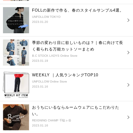
FOLLの新作で作る、春のスタイルサンプル4選。
UNFOLLOW TOKYO
2023.01.20
季節の変わり目に欲しいものは？｜春に向けて長
く着られる万能カットソーまとめ
B.C STOCK LADYS Online Store
2023.01.19
WEEKLY ｜人気ランキングTOP10
UNFOLLOW Online Store
2023.01.16
おうちにいるならルームウェアにもこだわりた
い。
REIGNING CHAMP 千駄ヶ谷
2023.01.16