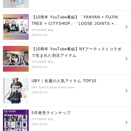
【10周年 YouTube番組】「YANYAN × FUJIN
TREE × CITYSHOP」「LOOSE JOINTS ×
CITYSHOP」
CITYSHOP 本社
2026.04.20
【10周年 YouTube番組】NYアーティストコラボ
で生まれた別注アイテム
CITYSHOP 本社
2026.04.13
UBY｜先週の人気アイテム TOP10
UBY Spick & Span Online Store
2026.04.13
5月発売ラインナップ
CITYSHOP 本社
2026.04.10