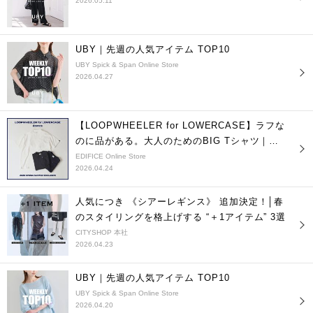
2026.05.11
UBY｜先週の人気アイテム TOP10
UBY Spick & Span Online Store
2026.04.27
【LOOPWHEELER for LOWERCASE】ラフな
のに品がある。大人のためのBIG Tシャツ｜
EDIFICE
EDIFICE Online Store
2026.04.24
人気につき 《シアーレギンス》 追加決定！│春
のスタイリングを格上げする “＋1アイテム” 3選
CITYSHOP 本社
2026.04.23
UBY｜先週の人気アイテム TOP10
UBY Spick & Span Online Store
2026.04.20