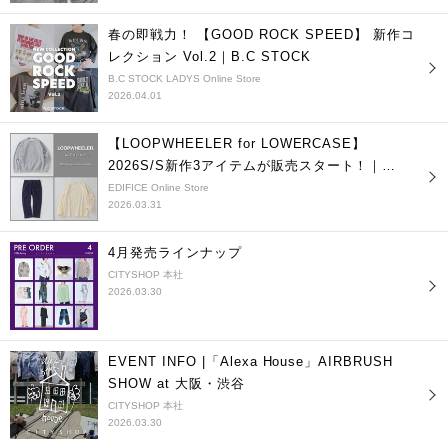
春の即戦力！ 【GOOD ROCK SPEED】 新作コ
レクション Vol.2｜B.C STOCK
B.C STOCK LADYS Online Store
2026.04.01
【LOOPWHEELER for LOWERCASE】
2026S/S新作3アイテムが販売スタート！｜
EDIFICE
EDIFICE Online Store
2026.03.31
4月発売ラインナップ
CITYSHOP 本社
2026.03.30
EVENT INFO |「Alexa House」AIRBRUSH
SHOW at 大阪・渋谷
CITYSHOP 本社
2026.03.30