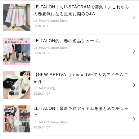
LE TALON｜＼INSTAGRAMで募集！／これから
の春夏気になる足元お悩みQ&A
LE TALON Online Store
2026.04.11
LE TALON的。春の名品シューズ。
LE TALON Online Store
2026.04.09
【NEW ARRIVAL】instaLIVEで人気アイテムご
紹介！
LE TALON 本社
2026.04.07
LE TALON｜最新予約アイテムをまとめてチェッ
ク
LE TALON Online Store
2026.04.07