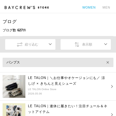
WOMEN
MEN
ブログ
カ
ブログ数
627
件
絞り込む
表示順
パンプス
LE TALON｜＼お仕事やオケージョンにも／ 涼
しげ × きちんと見えシューズ
LE TALON Online Store
2026.05.06
LE TALON｜連休に履きたい！注目チュール＆ネ
ットアイテム