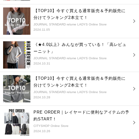
【TOP10】今すぐ買える通常販売＆予約販売に
分けてランキング2本立て！
JOURNAL STANDARD relume LADYS Online Store
2024.11.05
《★4.0以上》みんなが買っている！「高レビュ
ーニット」
JOURNAL STANDARD relume LADYS Online Store
2024.10.31
【TOP10】今すぐ買える通常販売＆予約販売に
分けてランキング2本立て！
JOURNAL STANDARD relume LADYS Online Store
2024.10.28
PRE ORDER｜レイヤードに便利なアイテムの予
約START！
CITYSHOP Online Store
2024.10.26