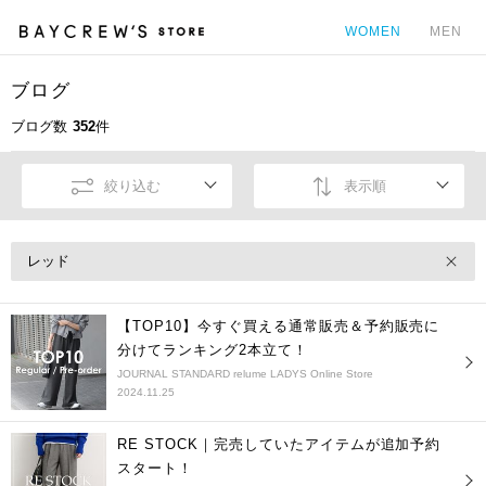
WOMEN
MEN
ブログ
カ
ブログ数
352
件
絞り込む
表示順
レッド
【TOP10】今すぐ買える通常販売＆予約販売に
分けてランキング2本立て！
JOURNAL STANDARD relume LADYS Online Store
2024.11.25
RE STOCK｜完売していたアイテムが追加予約
スタート！