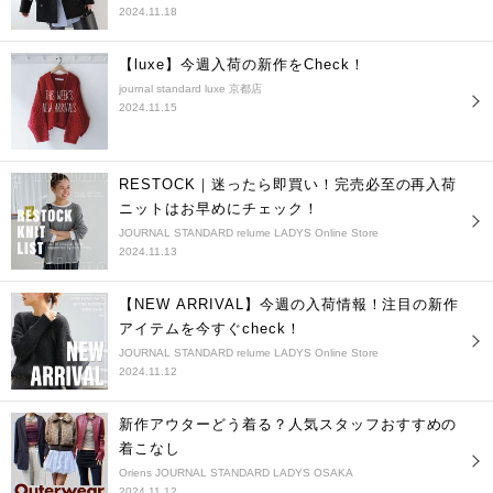
2024.11.18
【luxe】今週入荷の新作をCheck！
journal standard luxe 京都店
2024.11.15
RESTOCK｜迷ったら即買い！完売必至の再入荷
ニットはお早めにチェック！
JOURNAL STANDARD relume LADYS Online Store
2024.11.13
【NEW ARRIVAL】今週の入荷情報！注目の新作
アイテムを今すぐcheck！
JOURNAL STANDARD relume LADYS Online Store
2024.11.12
新作アウターどう着る？人気スタッフおすすめの
着こなし
Oriens JOURNAL STANDARD LADYS OSAKA
2024.11.12