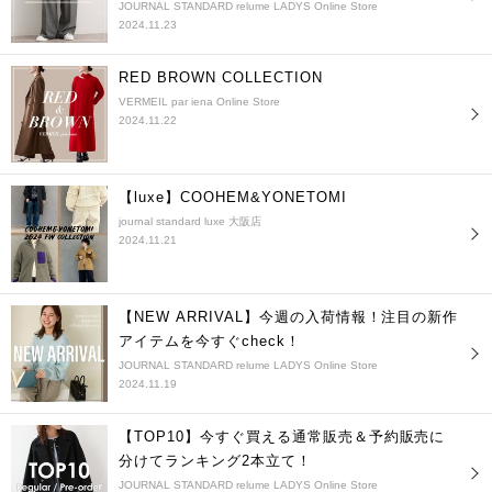
JOURNAL STANDARD relume LADYS Online Store
2024.11.23
RED BROWN COLLECTION
VERMEIL par iena Online Store
2024.11.22
【luxe】COOHEM&YONETOMI
journal standard luxe 大阪店
2024.11.21
【NEW ARRIVAL】今週の入荷情報！注目の新作
アイテムを今すぐcheck！
JOURNAL STANDARD relume LADYS Online Store
2024.11.19
【TOP10】今すぐ買える通常販売＆予約販売に
分けてランキング2本立て！
JOURNAL STANDARD relume LADYS Online Store