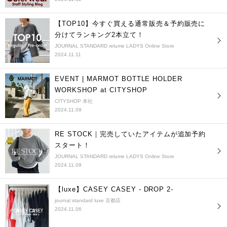
【TOP10】今すぐ買える通常販売＆予約販売に
分けてランキング2本立て！
JOURNAL STANDARD relume LADYS Online Store
2024.11.11
EVENT | MARMOT BOTTLE HOLDER
WORKSHOP at CITYSHOP
CITYSHOP 本社
2024.11.09
RE STOCK｜完売していたアイテムが追加予約
スタート！
JOURNAL STANDARD relume LADYS Online Store
2024.11.09
【luxe】CASEY CASEY - DROP 2-
journal standard luxe 京都店
2024.11.06