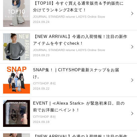
【TOP10】今すぐ買える通常販売＆予約販売に
分けてランキング2本立て！
JOURNAL STANDARD relume LADYS Online Store
2024.09.24
【NEW ARRIVAL】今週の入荷情報！注目の新作
アイテムを今すぐcheck！
JOURNAL STANDARD relume LADYS Online Store
2024.09.23
SNAP集！ | CITYSHOP最新スナップをお届
け。
CITYSHOP 本社
2024.09.22
EVENT | ≪Alexa Stark≫ が緊急初来日。目の
前でお洋服にペイント！
CITYSHOP 本社
2024.09.18
【NEW ARRIVAL】今週の入荷情報！注目の新作