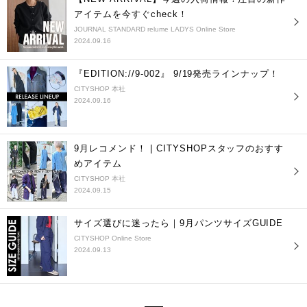
アイテムを今すぐcheck！
JOURNAL STANDARD relume LADYS Online Store
2024.09.16
『EDITION://9-002』 9/19発売ラインナップ！
CITYSHOP 本社
2024.09.16
9月レコメンド！ | CITYSHOPスタッフのおすす
めアイテム
CITYSHOP 本社
2024.09.15
サイズ選びに迷ったら｜9月パンツサイズGUIDE
CITYSHOP Online Store
2024.09.13