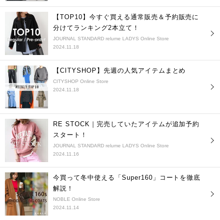
【TOP10】今すぐ買える通常販売＆予約販売に
分けてランキング2本立て！
JOURNAL STANDARD relume LADYS Online Store
2024.11.18
【CITYSHOP】先週の人気アイテムまとめ
CITYSHOP Online Store
2024.11.18
RE STOCK｜完売していたアイテムが追加予約
スタート！
JOURNAL STANDARD relume LADYS Online Store
2024.11.16
今買って冬中使える「Super160」コートを徹底
解説！
NOBLE Online Store
2024.11.14