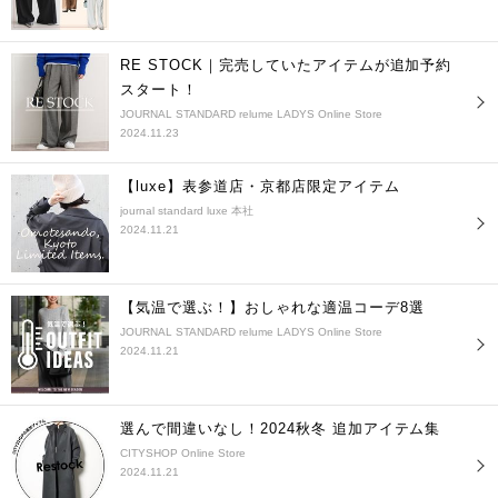
RE STOCK｜完売していたアイテムが追加予約
スタート！
JOURNAL STANDARD relume LADYS Online Store
2024.11.23
【luxe】表参道店・京都店限定アイテム
journal standard luxe 本社
2024.11.21
【気温で選ぶ！】おしゃれな適温コーデ8選
JOURNAL STANDARD relume LADYS Online Store
2024.11.21
選んで間違いなし！2024秋冬 追加アイテム集
CITYSHOP Online Store
2024.11.21