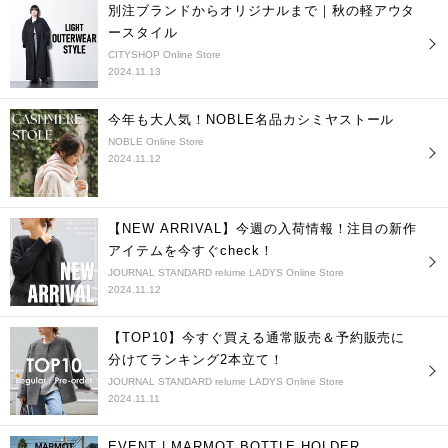
別注ブランドからオリジナルまで｜秋の軽アウタ
ースタイル
CITYSHOP Online Store
2024.11.13
今年も大人気！NOBLE名品カシミヤストール
NOBLE Online Store
2024.11.12
【NEW ARRIVAL】今週の入荷情報！注目の新作
アイテムを今すぐcheck！
JOURNAL STANDARD relume LADYS Online Store
2024.11.12
【TOP10】今すぐ買える通常販売＆予約販売に
分けてランキング2本立て！
JOURNAL STANDARD relume LADYS Online Store
2024.11.11
EVENT | MARMOT BOTTLE HOLDER