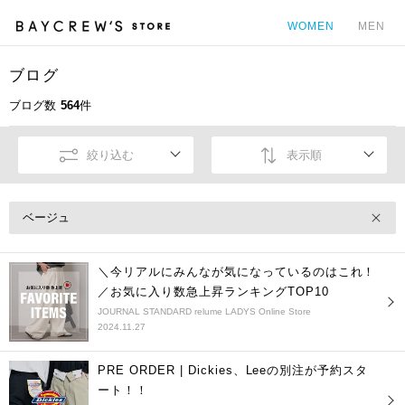
WOMEN
MEN
ブログ
カ
ブログ数
564
件
絞り込む
表示順
ベージュ
＼今リアルにみんなが気になっているのはこれ！
／お気に入り数急上昇ランキングTOP10
JOURNAL STANDARD relume LADYS Online Store
2024.11.27
PRE ORDER | Dickies、Leeの別注が予約スタ
ート！！