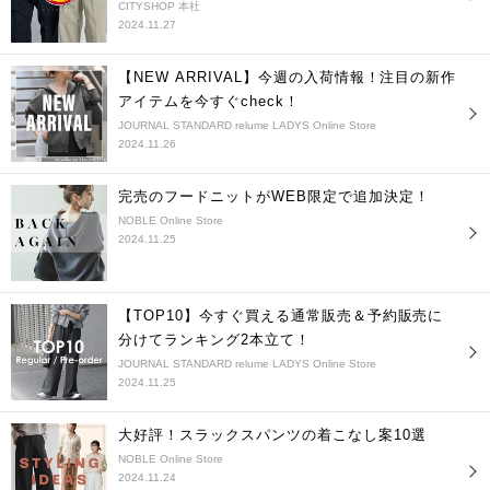
CITYSHOP 本社
2024.11.27
【NEW ARRIVAL】今週の入荷情報！注目の新作
アイテムを今すぐcheck！
JOURNAL STANDARD relume LADYS Online Store
2024.11.26
完売のフードニットがWEB限定で追加決定！
NOBLE Online Store
2024.11.25
【TOP10】今すぐ買える通常販売＆予約販売に
分けてランキング2本立て！
JOURNAL STANDARD relume LADYS Online Store
2024.11.25
大好評！スラックスパンツの着こなし案10選
NOBLE Online Store
2024.11.24