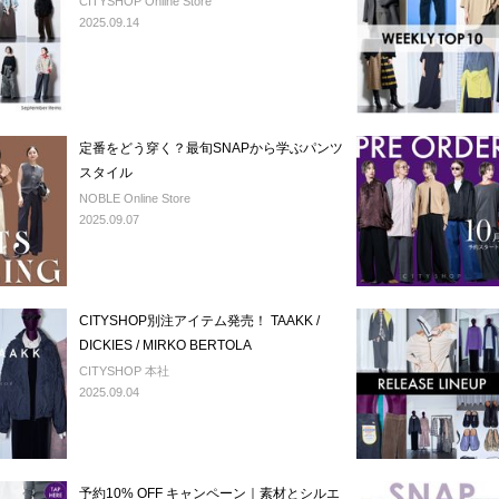
CITYSHOP Online Store
2025.09.14
定番をどう穿く？最旬SNAPから学ぶパンツ
スタイル
NOBLE Online Store
2025.09.07
CITYSHOP別注アイテム発売！ TAAKK /
DICKIES / MIRKO BERTOLA
CITYSHOP 本社
2025.09.04
予約10% OFF キャンペーン｜素材とシルエ