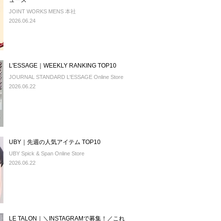
ューズ
JOINT WORKS MENS 本社
2026.06.24
L'ESSAGE｜WEEKLY RANKING TOP10
JOURNAL STANDARD L'ESSAGE Online Store
2026.06.22
UBY｜先週の人気アイテム TOP10
UBY Spick & Span Online Store
2026.06.22
LE TALON｜＼INSTAGRAMで募集！／これ