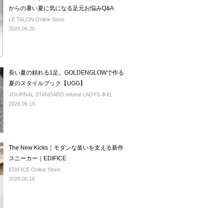
からの暑い夏に気になる足元お悩みQ&A
LE TALON Online Store
2026.06.20
長い夏の頼れる1足。GOLDENGLOWで作る
夏のスタイルブック【UGG】
JOURNAL STANDARD relume LADYS 本社
2026.06.19
The New Kicks｜モダンな装いを支える新作
スニーカー｜EDIFICE
EDIFICE Online Store
2026.06.18