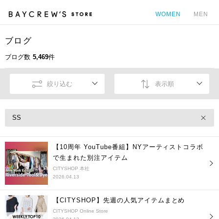
WOMEN
MEN
ブログ
カ
ブログ数
5,469
件
絞り込む
表示順
SS
【10周年 YouTube番組】NYアーティストコラボ
で生まれた別注アイテム
CITYSHOP 本社
2026.04.13
【CITYSHOP】先週の人気アイテムまとめ
CITYSHOP Online Store