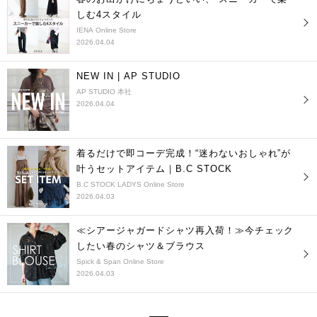
しむ4スタイル
IENA Online Store
2026.04.04
NEW IN | AP STUDIO
AP STUDIO 本社
2026.04.04
着るだけで即コーデ完成！“迷わないおしゃれ”が
叶うセットアイテム｜B.C STOCK
B.C STOCK LADYS Online Store
2026.04.03
≪シアージャガードシャツ再入荷！≫今チェック
したい春のシャツ＆ブラウス
Spick & Span Online Store
2026.04.03