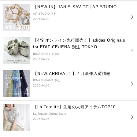
【NEW IN】JANIS SAVITT | AP STUDIO
AP STUDIO 本社
2026.04.08
【4/9 オンライン先行販売！】adidas Originals
for EDIFICE/IENA 別注 TOKYO
IENA Online Store
2026.04.07
【NEW ARRIVAL！】４月新作入荷情報
IENA ENFANT 本社
2026.04.06
【La Totalite】先週の人気アイテムTOP10
La Totalite Online Store
2026.04.06