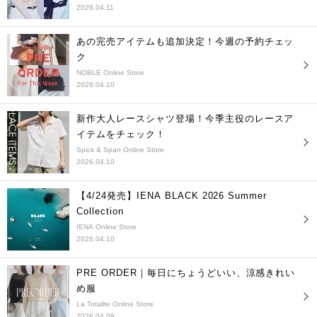
2026.04.11
あの完売アイテムも追加決定！今週の予約チェッ
ク
NOBLE Online Store
2026.04.10
新作大人レースシャツ登場！今季主役のレースア
イテムをチェック！
Spick & Span Online Store
2026.04.10
【4/24発売】IENA BLACK 2026 Summer
Collection
IENA Online Store
2026.04.10
PRE ORDER｜毎日にちょうどいい、涼感きれい
め服
La Totalite Online Store
2026.04.09