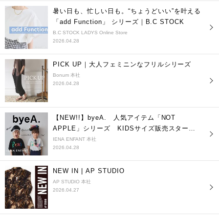
暑い日も、忙しい日も。“ちょうどいい”を叶える
「add Function」 シリーズ｜B.C STOCK
B.C STOCK LADYS Online Store
2026.04.28
PICK UP｜大人フェミニンなフリルシリーズ
Bonum 本社
2026.04.28
【NEW!!】byeA. 人気アイテム「NOT
APPLE」シリーズ KIDSサイズ販売スター
ト！
IENA ENFANT 本社
2026.04.28
NEW IN | AP STUDIO
AP STUDIO 本社
2026.04.27