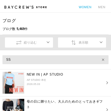
WOMEN
MEN
ブログ
カ
ブログ数
5,469
件
絞り込む
表示順
SS
NEW IN | AP STUDIO
AP STUDIO 本社
2026.05.03
母の日に贈りたい、大人のためのとっておきギフ
ト