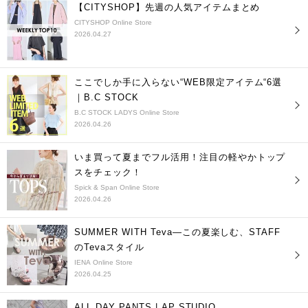
【CITYSHOP】先週の人気アイテムまとめ
CITYSHOP Online Store
2026.04.27
ここでしか手に入らない“WEB限定アイテム“6選
｜B.C STOCK
B.C STOCK LADYS Online Store
2026.04.26
いま買って夏までフル活用！注目の軽やかトップ
スをチェック！
Spick & Span Online Store
2026.04.26
SUMMER WITH Teva―この夏楽しむ、STAFF
のTevaスタイル
IENA Online Store
2026.04.25
ALL DAY PANTS | AP STUDIO