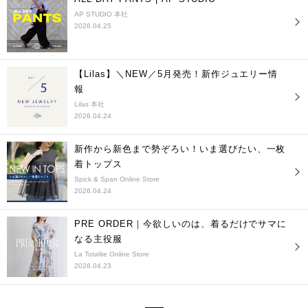
AP STUDIO 本社
2026.04.25
【Lilas】＼NEW／5月発売！新作ジュエリー情
報
Lilas 本社
2026.04.24
新作から新色まで勢ぞろい！いま選びたい、一枚
着トップス
Spick & Span Online Store
2026.04.24
PRE ORDER｜今欲しいのは、着るだけでサマに
なる主役服
La Totalite Online Store
2026.04.23