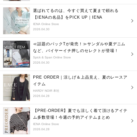
選ばれてるのは、今すぐ買えて夏まで頼れる
【IENAの名品】をPICK UP｜IENA
IENA Online Store
2026.04.30
≪話題のパックTが発売！≫サンダルや夏デニム
など、バイヤーイチ押しのセレクトが登場！
Spick & Span Online Store
2026.04.30
PRE ORDER｜涼しげ＆上品見え、夏のレースア
イテム
HARDY NOIR 本社
2026.04.28
【PRE-ORDER】夏でも涼しく着て頂けるアイテ
ム多数登場！今週の予約アイテムまとめ
IENA Online Store
2026.04.28