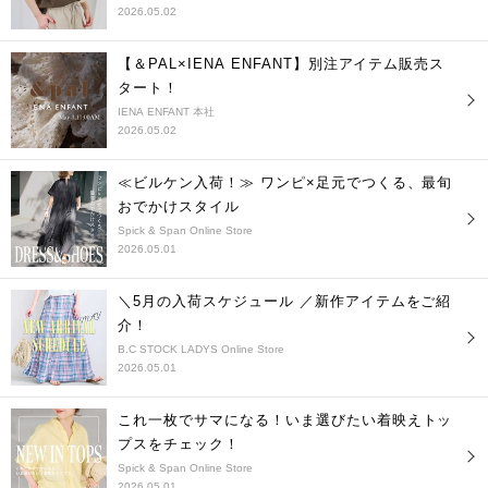
2026.05.02
【＆PAL×IENA ENFANT】別注アイテム販売ス
タート！
IENA ENFANT 本社
2026.05.02
≪ビルケン入荷！≫ ワンピ×足元でつくる、最旬
おでかけスタイル
Spick & Span Online Store
2026.05.01
＼5月の入荷スケジュール ／新作アイテムをご紹
介！
B.C STOCK LADYS Online Store
2026.05.01
これ一枚でサマになる！いま選びたい着映えトッ
プスをチェック！
Spick & Span Online Store
2026.05.01