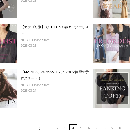
2026.03.28
【カテゴリ別】でCHECK！春アウターリス
ト
NOBLE Online Store
2026.03.26
「MARIHA」2026SSコレクション待望の予
約スタート！
NOBLE Online Store
2026.03.24
1
2
3
4
5
6
7
8
9
10
...