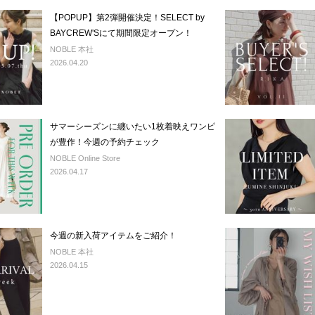
【POPUP】第2弾開催決定！SELECT by
BAYCREW'Sにて期間限定オープン！
NOBLE 本社
2026.04.20
サマーシーズンに纏いたい1枚着映えワンピ
が豊作！今週の予約チェック
NOBLE Online Store
2026.04.17
今週の新入荷アイテムをご紹介！
NOBLE 本社
2026.04.15