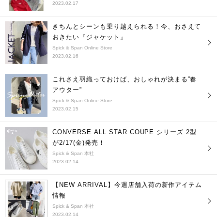
2023.02.17
きちんとシーンも乗り越えられる！今、おさえて
おきたい『ジャケット』
Spick & Span Online Store
2023.02.16
これさえ羽織っておけば、おしゃれが決まる”春
アウター”
Spick & Span Online Store
2023.02.15
CONVERSE ALL STAR COUPE シリーズ 2型
が2/17(金)発売！
Spick & Span 本社
2023.02.14
【NEW ARRIVAL】今週店舗入荷の新作アイテム
情報
Spick & Span 本社
2023.02.14