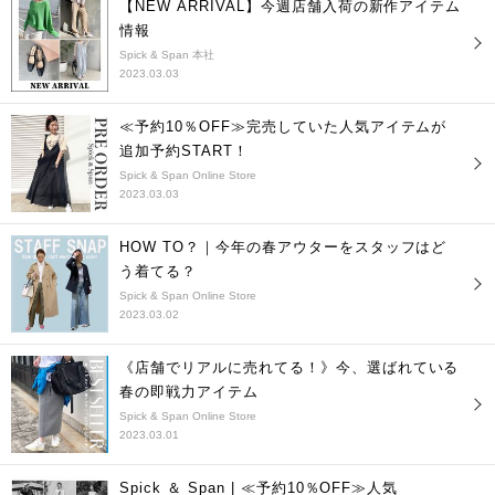
【NEW ARRIVAL】今週店舗入荷の新作アイテム
情報
Spick & Span 本社
2023.03.03
≪予約10％OFF≫完売していた人気アイテムが
追加予約START！
Spick & Span Online Store
2023.03.03
HOW TO？｜今年の春アウターをスタッフはど
う着てる？
Spick & Span Online Store
2023.03.02
《店舗でリアルに売れてる！》今、選ばれている
春の即戦力アイテム
Spick & Span Online Store
2023.03.01
Spick ＆ Span | ≪予約10％OFF≫人気