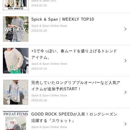
Spick & Span 本社
2023.02.20
Spick & Span｜WEEKLY TOP10
Spick & Span Online Store
2023.02.20
+1で今っぽい、春ムードを盛り上げるトレンド
アイテム。
Spick & Span Online Store
2023.02.19
完売していたロングリブプルオーバーなど人気ア
イテムが追加予約START！
Spick & Span Online Store
2023.02.18
GOOD ROCK SPEEDが入荷！ロングシーズン
活躍する『スウェット』
Spick & Span Online Store