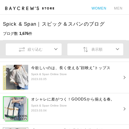
WOMEN
MEN
Spick & Span｜スピック＆スパンのブログ
カ
ブログ数
1,676
件
絞り込む
表示順
今欲しいのは、長く使える”顔映え”トップス
Spick & Span Online Store
2023.03.05
オシャレに差がつく！GOODSから揃える春。
Spick & Span Online Store
2023.03.04