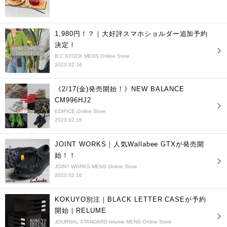
1,980円！？｜大好評スマホショルダー追加予約
決定！
B.C STOCK MENS Online Store
2023.02.16
《2/17(金)発売開始！》NEW BALANCE
CM996HJ2
EDIFICE Online Store
2023.02.16
JOINT WORKS｜人気Wallabee GTXが発売開
始！！
JOINT WORKS MENS Online Store
2023.02.16
KOKUYO別注｜BLACK LETTER CASEが予約
開始｜RELUME
JOURNAL STANDARD relume MENS Online Store