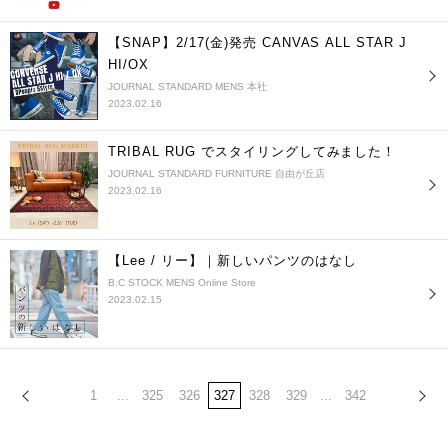
【SNAP】2/17(金)発売 CANVAS ALL STAR J
HI/OX
JOURNAL STANDARD MENS 本社
2023.02.16
TRIBAL RUG でスタイリングしてみました！
JOURNAL STANDARD FURNITURE 自由が丘店
2023.02.16
【Lee / リー】｜新しいパンツのはなし
B.C STOCK MENS Online Store
2023.02.15
1
...
325
326
327
328
329
...
342