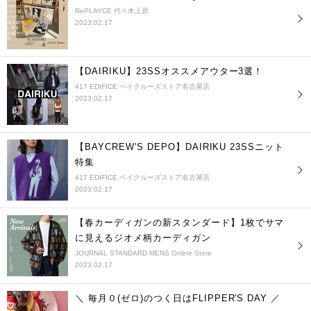
RePLAYCE 代々木上原
2023.02.17
【DAIRIKU】23SSオススメアウター3選！
417 EDIFICE ベイクルーズストア名古屋店
2023.02.17
【BAYCREW'S DEPO】DAIRIKU 23SSニット
特集
417 EDIFICE ベイクルーズストア名古屋店
2023.02.17
【春カーディガンの新スタンダード】1枚でサマ
に見えるジオメ柄カーディガン
JOURNAL STANDARD MENS Online Store
2023.02.17
＼ 毎月０(ゼロ)のつく日はFLIPPER'S DAY ／