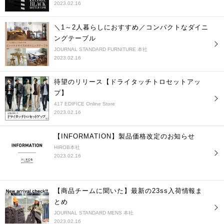
2023.02.16
＼1～2人暮らしにおすすめ／コンパクトなダイニ
ングテーブル
JOURNAL STANDARD FURNITURE 本社
2023.02.16
待望のリリース【ドライタッチトロセットアッ
プ】
417 EDIFICE Online Store
2023.02.16
【INFORMATION】製品価格改定のお知らせ
HIROB本社
2023.02.16
【商品チームに聞いた】最新の23ss入荷情報ま
とめ
JOURNAL STANDARD MENS 本社
2023.02.16