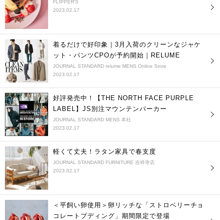
FLIPPER'S
2023.02.17
着るだけで好印象｜3月入荷のクリーンなジャケ
ット・パンツCPOが予約開始｜RELUME
JOURNAL STANDARD relume MENS Online Store
2023.02.17
好評発売中！【THE NORTH FACE PURPLE
LABEL】JS別注マウンテンパーカー
JOURNAL STANDARD MENS 本社
2023.02.17
軽くて丈夫！ラタン家具で春支度
JOURNAL STANDARD FURNITURE 吉祥寺店
2023.02.17
＜平飼い卵使用＞卵リッチな「ストロベリーチョ
コレートプディング」期間限定で登場