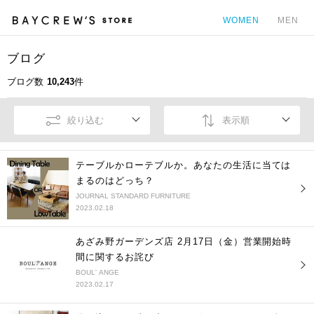
WOMEN
MEN
ブログ
カ
ブログ数
10,243
件
絞り込む
表示順
テーブルかローテブルか。あなたの生活に当ては
まるのはどっち？
JOURNAL STANDARD FURNITURE
2023.02.18
あざみ野ガーデンズ店 2月17日（金）営業開始時
間に関するお詫び
BOUL' ANGE
2023.02.17