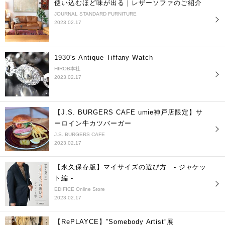
使い込むほど味が出る｜レザーソファのご紹介
JOURNAL STANDARD FURNITURE
2023.02.17
1930's Antique Tiffany Watch
HIROB本社
2023.02.17
【J.S. BURGERS CAFE umie神戸店限定】サ
ーロイン牛カツバーガー
J.S. BURGERS CAFE
2023.02.17
【永久保存版】マイサイズの選び方 - ジャケッ
ト編 -
EDIFICE Online Store
2023.02.17
【RePLAYCE】”Somebody Artist”展