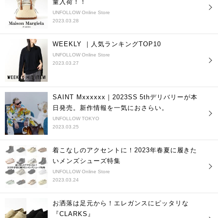
量入荷！！
UNFOLLOW Online Store
2023.03.28
WEEKLY ｜人気ランキングTOP10
UNFOLLOW Online Store
2023.03.27
SAINT Mxxxxxx｜2023SS 5thデリバリーが本
日発売。新作情報を一気におさらい。
UNFOLLOW TOKYO
2023.03.25
着こなしのアクセントに！2023年春夏に履きた
いメンズシューズ特集
UNFOLLOW Online Store
2023.03.24
お洒落は足元から！エレガンスにピッタリな
『CLARKS』