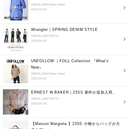
UNFOLLOW Online Store
2023.04.03
Wrangler｜SPRING DENIM STYLE
UNFOLLOW TOKYO
2023.04.02
UNFOLLOW ｜FOLL Collection 『What's
New』
UNFOLLOW Online Store
2023.04.01
ERNEST W.BAKER｜23SS 新作が追加入荷。
UNFOLLOW TOKYO
2023.03.30
【Maison Margiela 】23SS 小物からバッグが大