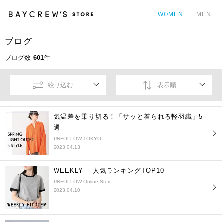
WOMEN
MEN
ブログ
カ
ブログ数
601
件
絞り込む
表示順
気温差を乗り切る！「サッと着られる軽羽織」5
選
UNFOLLOW TOKYO
2023.04.13
WEEKLY ｜人気ランキングTOP10
UNFOLLOW Online Store
2023.04.10