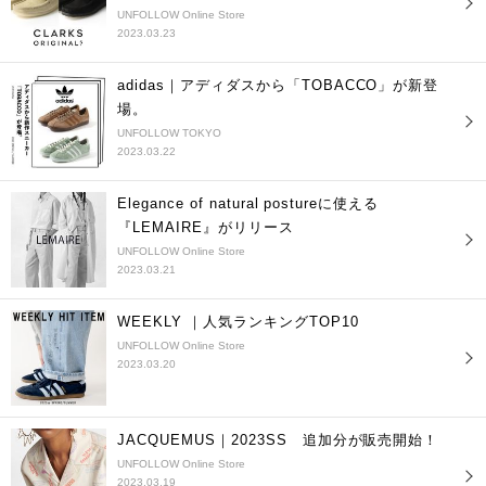
UNFOLLOW Online Store
2023.03.23
adidas｜アディダスから「TOBACCO」が新登
場。
UNFOLLOW TOKYO
2023.03.22
Elegance of natural postureに使える
『LEMAIRE』がリリース
UNFOLLOW Online Store
2023.03.21
WEEKLY ｜人気ランキングTOP10
UNFOLLOW Online Store
2023.03.20
JACQUEMUS｜2023SS 追加分が販売開始！
UNFOLLOW Online Store
2023.03.19