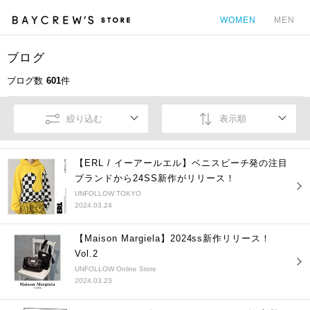
WOMEN
MEN
ブログ
カ
ブログ数
601
件
絞り込む
表示順
【ERL / イーアールエル】ベニスビーチ発の注目
ブランドから24SS新作がリリース！
UNFOLLOW TOKYO
2024.03.24
【Maison Margiela】2024ss新作リリース！
Vol.2
UNFOLLOW Online Store
2024.03.23