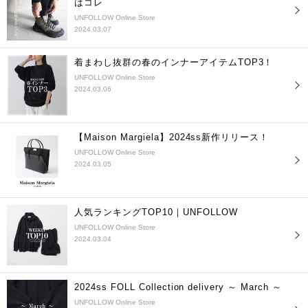
はコレ
UNFOLLOW Online Store
2024.03.07
着まわし抜群の春のインナーアイテムTOP3！
UNFOLLOW Online Store
2024.03.06
【Maison Margiela】2024ss新作リリース！
UNFOLLOW Online Store
2024.03.05
人気ランキングTOP10｜UNFOLLOW
UNFOLLOW Online Store
2024.03.04
2024ss FOLL Collection delivery ～ March ～
UNFOLLOW Online Store