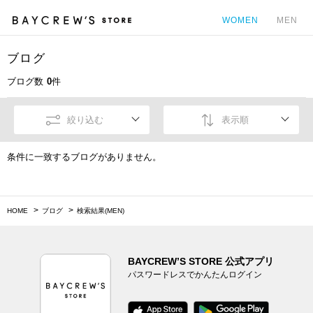
WOMEN
MEN
ブログ
カ
ブログ数
0
件
絞り込む
表示順
条件に一致するブログがありません。
HOME
ブログ
検索結果(MEN)
BAYCREW’S STORE 公式アプリ
パスワードレスでかんたんログイン