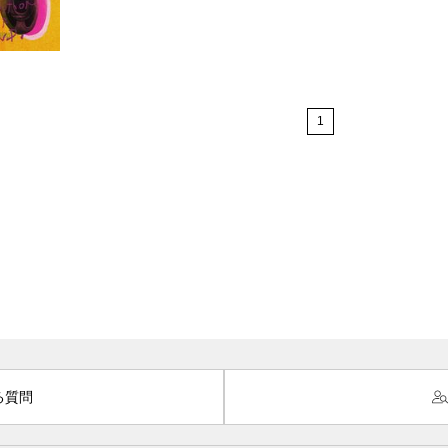
1
る質問