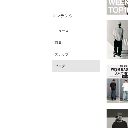
コンテンツ
ニュース
特集
スナップ
ブログ