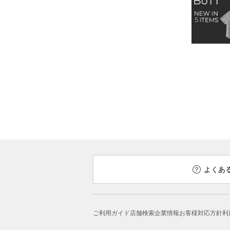
よくあ
ご利用ガイド
店舗検索
企業情報
お客様対応方針
利