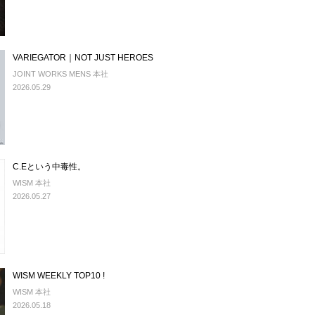
VARIEGATOR｜NOT JUST HEROES
JOINT WORKS MENS 本社
2026.05.29
C.Eという中毒性。
WISM 本社
2026.05.27
WISM WEEKLY TOP10 !
WISM 本社
2026.05.18