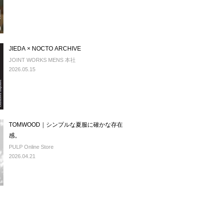
JIEDA × NOCTO ARCHIVE
JOINT WORKS MENS 本社
2026.05.15
TOMWOOD｜シンプルな夏服に確かな存在
感。
PULP Online Store
2026.04.21