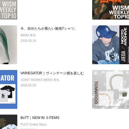
今、自分たちが着たい無地Tシャツ。
WISM 本社
2026.05.15
VARIEGATOR｜ヴィンテージ感を楽しむ
JOINT WORKS MENS 本社
2026.05.03
BoTT｜NEW IN ５ITEMS
PULP Online Store