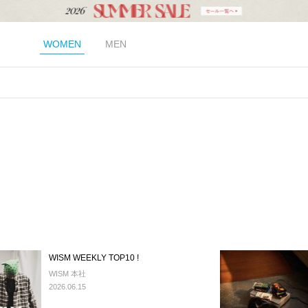
WOMEN
MEN
WISM WEEKLY TOP10 !
WISM 本社
2026.06.15