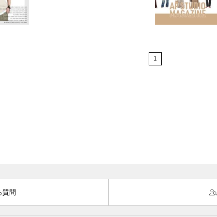
1
る質問