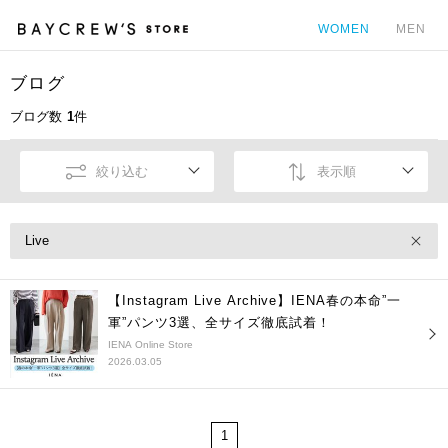
WOMEN
MEN
ブログ
カ
ブログ数
1
件
絞り込む
表示順
Live
【Instagram Live Archive】IENA春の本命”一
軍”パンツ3選、全サイズ徹底試着！
IENA Online Store
2026.03.05
1