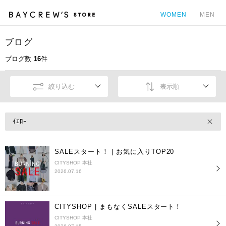
WOMEN
MEN
ブログ
カ
ブログ数
16
件
絞り込む
表示順
ｲｴﾛｰ
SALEスタート！ | お気に入りTOP20
CITYSHOP 本社
2026.07.16
CITYSHOP | まもなくSALEスタート！
CITYSHOP 本社