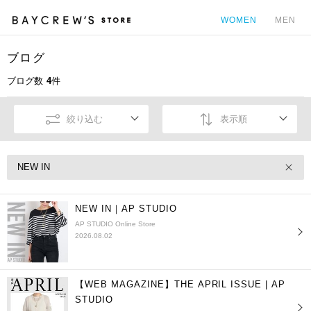
WOMEN
MEN
ブログ
カ
ブログ数
4
件
絞り込む
表示順
NEW IN
NEW IN｜AP STUDIO
AP STUDIO Online Store
2026.08.02
【WEB MAGAZINE】THE APRIL ISSUE | AP
STUDIO