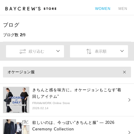
WOMEN
MEN
ブログ
カ
ブログ数
2
件
絞り込む
表示順
オケージョン服
きちんと感を味方に。オケージョンもこなす“着
回しアイテム”
FRAMeWORK Online Store
2026.02.14
欲しいのは、今っぽい“きちんと服” ― 2026
Ceremony Collection