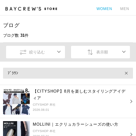
WOMEN
MEN
ブログ
カ
ブログ数
31
件
絞り込む
表示順
ﾌﾞﾗｳﾝ
【CITYSHOP】8月を楽しむスタイリングアイデ
ィア
CITYSHOP 本社
2026.08.01
MOLLINI｜エクリュカラーシューズの使い方
CITYSHOP 本社