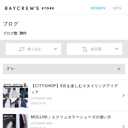
WOMEN
MEN
ブログ
カ
ブログ数
39
件
絞り込む
表示順
ｸﾞﾚｰ
【CITYSHOP】8月を楽しむスタイリングアイデ
ィア
CITYSHOP 本社
2026.08.01
MOLLINI｜エクリュカラーシューズの使い方
CITYSHOP 本社