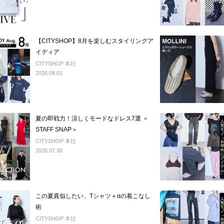
【CITYSHOP】8月を楽しむスタイリングア
イディア
CITYSHOP 本社
2026.08.01
夏の即戦力！涼しくモードなドレス7選 ＜
STAFF SNAP＞
CITYSHOP 本社
2026.07.30
この夏真似したい、Tシャツ＋αの着こなし
術
CITYSHOP 本社