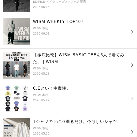
EDIFICE ベイクルーズストア名古屋店
2026.06.16
WISM WEEKLY TOP10 !
WISM 本社
2026.06.01
【徹底比較】WISM BASIC TEEを3人で着てみ
た。｜WISM
WISM 本社
2026.05.28
C.Eという中毒性。
WISM 本社
2026.05.27
Tシャツの上に羽織るだけ。今欲しいシャツ。
WISM 本社
2026.05.26