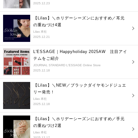
2025.12.23
【Lilas】＼ホリデーシーズンにおすすめ／耳元
の重ねづけ4選
Lilas 本社
2025.12.21
L'ESSAGE｜Happyholiday 2025AW 注目アイ
テムをご紹介
JOURNAL STANDARD L'ESSAGE Online Store
2025.12.18
【Lilas】＼NEW／ブラックダイヤモンドジュエ
リー発売！
Lilas 本社
2025.12.18
【Lilas】＼ホリデーシーズンにおすすめ／手元
の重ねづけ2選
Lilas 本社
2025.12.17