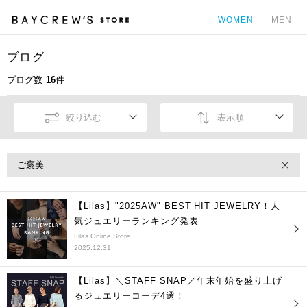
WOMEN
MEN
ブログ
カ
ブログ数
16
件
絞り込む
表示順
ご褒美
【Lilas】"2025AW" BEST HIT JEWELRY！人
気ジュエリーランキング発表
Lilas Online Store
2025.12.31
【Lilas】＼STAFF SNAP／年末年始を盛り上げ
るジュエリーコーデ4選！