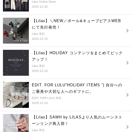
Lilas Online Store
2025.12.30
【Lilas】＼NEW／ボール&キューブピアスWEB
にて先行発売！
Lilas 本社
2025.12.25
【Lilas】HOLIDAY コンテンツをまとめてピック
アップ！
Lilas 本社
2025.12.24
EDIT. FOR LULU”HOLIDAY ITEMS ”| 自分への
ご褒美や大切な人へのギフトに。
EDIT. FOR LULU 本社
2025.12.24
【Lilas】SAMH by LILASより人気のムーンスト
ーンリング再入荷！
Lilas 本社