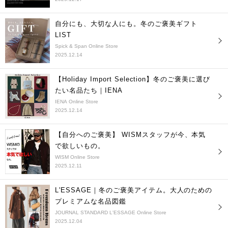
自分にも、大切な人にも。冬のご褒美ギフト
LIST
Spick & Span Online Store
2025.12.14
【Holiday Import Selection】冬のご褒美に選び
たい名品たち｜IENA
IENA Online Store
2025.12.14
【自分へのご褒美】 WISMスタッフが今、本気
で欲しいもの。
WISM Online Store
2025.12.11
L'ESSAGE｜冬のご褒美アイテム。大人のための
プレミアムな名品図鑑
JOURNAL STANDARD L'ESSAGE Online Store
2025.12.04