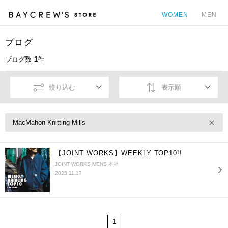
WOMEN
MEN
ブログ
カ
ブログ数
1
件
絞り込む
表示順
MacMahon Knitting Mills
【JOINT WORKS】WEEKLY TOP10!!
JOINT WORKS MENS 本社
2025.11.17
1