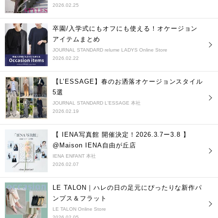
2026.02.25
卒園/入学式にもオフにも使える！オケージョン
アイテムまとめ
JOURNAL STANDARD relume LADYS Online Store
2026.02.22
【L’ESSAGE】春のお洒落オケージョンスタイル
5選
JOURNAL STANDARD L'ESSAGE 本社
2026.02.19
【 IENA写真館 開催決定！2026.3.7ー3.8 】
@Maison IENA自由が丘店
IENA ENFANT 本社
2026.02.07
LE TALON｜ハレの日の足元にぴったりな新作パ
ンプス＆フラット
LE TALON Online Store
2026.02.05