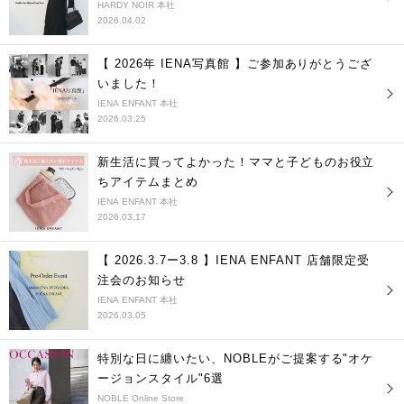
HARDY NOIR 本社
2026.04.02
【 2026年 IENA写真館 】ご参加ありがとうござ
いました！
IENA ENFANT 本社
2026.03.25
新生活に買ってよかった！ママと子どものお役立
ちアイテムまとめ
IENA ENFANT 本社
2026.03.17
【 2026.3.7ー3.8 】IENA ENFANT 店舗限定受
注会のお知らせ
IENA ENFANT 本社
2026.03.05
特別な日に纏いたい、NOBLEがご提案する"オケ
ージョンスタイル"6選
NOBLE Online Store