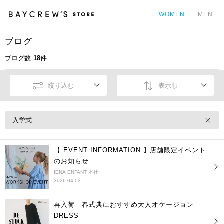
WOMEN
MEN
ブログ
カ
ブログ数
18
件
絞り込む
表示順
入学式
【 EVENT INFORMATION 】店舗限定イベント
のお知らせ
IENA ENFANT 本社
2026.04.03
再入荷｜春式典におすすめ大人オケージョン
DRESS