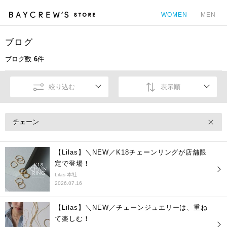
WOMEN
MEN
ブログ
カ
ブログ数
6
件
絞り込む
表示順
チェーン
【Lilas】＼NEW／K18チェーンリングが店舗限
定で登場！
Lilas 本社
2026.07.16
【Lilas】＼NEW／チェーンジュエリーは、重ね
て楽しむ！