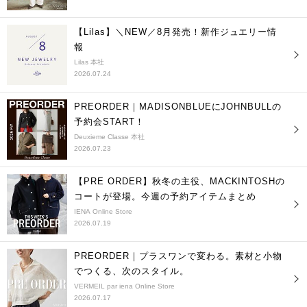
【Lilas】＼NEW／8月発売！新作ジュエリー情
報
Lilas 本社
2026.07.24
PREORDER｜MADISONBLUEにJOHNBULLの
予約会START！
Deuxieme Classe 本社
2026.07.23
【PRE ORDER】秋冬の主役、MACKINTOSHの
コートが登場。今週の予約アイテムまとめ
IENA Online Store
2026.07.19
PREORDER｜プラスワンで変わる。素材と小物
でつくる、次のスタイル。
VERMEIL par iena Online Store
2026.07.17