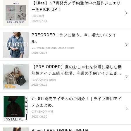
【Lilas】＼7月発売／予約受付中の新作ジュエリ
ーをPICK UP！
Lilas 本社
2026.07.01
PREORDER｜ラフに整う。今、着たいスタイ
ル。
VERMEIL par iena Online Store
2026.06.26
【PRE ORDER】夏のおしゃれを快適に楽しむ機
能性アイテム続々登場。今週の予約アイテムまと
め
IENA Online Store
2026.06.26
7・8月発売アイテムのご紹介！｜ライブ着用アイ
テムまとめ。
CITYSHOP 本社
2026.06.26
Plage｜PRE-ORDER LINEUP