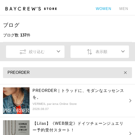
WOMEN
MEN
ブログ
カ
ブログ数
137
件
絞り込む
表示順
PREORDER
PREORDER｜トラッドに、モダンなエッセンス
を。
VERMEIL par iena Online Store
2026.08.07
【Lilas】《WEB限定》ドイツチェーンジュエリ
ー予約受付スタート！