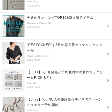
Lilas 本社
2026.08.07
先週のランキングTOP10&新入荷アイテム
Deuxieme Classe 本社
2026.08.03
“RESTOCKED”｜8月の再入荷アイテムスケジュ
ール
Plage Online Store
2026.08.01
【Lilas】＼8月発売／予約受付中の新作ジュエリ
ーをPICK UP！
Lilas 本社
2026.08.01
【Lilas】＼LINE入荷連絡受付中／MIXストーン
ジュエリー予約開始！
Lilas 本社