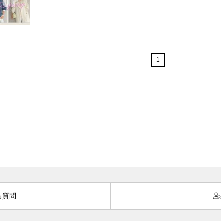
1
る質問