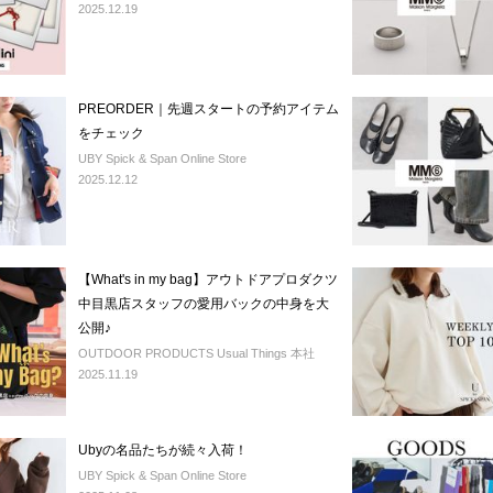
2025.12.19
PREORDER｜先週スタートの予約アイテム
をチェック
UBY Spick & Span Online Store
2025.12.12
【What's in my bag】アウトドアプロダクツ
中目黒店スタッフの愛用バックの中身を大
公開♪
OUTDOOR PRODUCTS Usual Things 本社
2025.11.19
Ubyの名品たちが続々入荷！
UBY Spick & Span Online Store