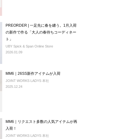
PREORDER | 一足先に春を纏う。1月入荷
の新作で作る「大人の春待ちコーディネー
ト」
UBY Spick & Span Online Store
2026.01.09
MM6｜26SS新作アイテムが入荷
JOINT WORKS LADYS 本社
2025.12.24
MM6｜リクエスト多数の人気アイテムが再
入荷！
JOINT WORKS LADYS 本社