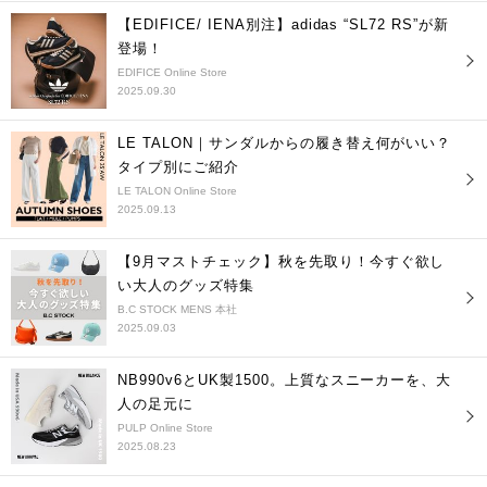
【EDIFICE/ IENA別注】adidas “SL72 RS”が新
登場！
EDIFICE Online Store
2025.09.30
LE TALON｜サンダルからの履き替え何がいい？
タイプ別にご紹介
LE TALON Online Store
2025.09.13
【9月マストチェック】秋を先取り！今すぐ欲し
い大人のグッズ特集
B.C STOCK MENS 本社
2025.09.03
NB990v6とUK製1500。上質なスニーカーを、大
人の足元に
PULP Online Store
2025.08.23