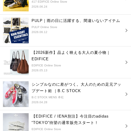
417 EDIFICE Online Store
2026.06.24
PULP｜雨の日に活躍する、間違いないアイテム
PULP Online Store
2026.06.12
【2026新作】品よく映える大人の夏小物｜
EDIFICE
EDIFICE Online Store
2026.05.13
シンプルなのに差がつく。大人のための足元アッ
プデート術 ｜B.C STOCK
B.C STOCK MENS 本社
2026.04.28
【EDIFICE / IENA別注】今注目のadidas
“TOKYO”待望の通常販売スタート！
EDIFICE Online Store