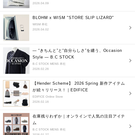
2026.04.09
BLOHM x WISM "STORE SLIP LIZARD"
WISM 本社
2026.04.02
― “きちんと”と“自分らしさ”を纏う、Occasion
Style ― B.C STOCK
B.C STOCK MENS 本社
2026.02.26
【Hender Scheme】 2026 Spring 新作アイテム
が続々リリース！｜EDIFICE
EDIFICE Online Store
2026.02.16
在庫残りわずか｜オンラインで人気の注目アイテ
ム
B.C STOCK MENS 本社
2026.01.27