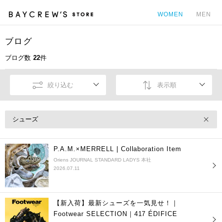
WOMEN
MEN
ブログ
カ
ブログ数
22
件
絞り込む
表示順
シューズ
P.A.M.×MERRELL | Collaboration Item
Oriens JOURNAL STANDARD LADYS 本社
2026.07.11
【新入荷】最新シューズを一気見せ！｜
Footwear SELECTION｜417 ÉDIFICE