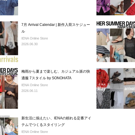
7月 Arrival Calendar | 新作入荷スケジュー
ル
IENA Online Store
2026.06.30
梅雨から夏まで楽しむ、カジュアル派の快
適服 7スタイル by SONOHATA
IENA Online Store
2026.06.11
新生活に揃えたい、IENAの頼れる定番アイ
テムでつくるスタイリング
IENA Online Store