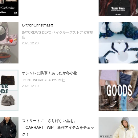
Gift for Christmas❣
BAYCREW'S DEPO ベイクルーズストア名古屋
店
2025.12.20
オシャレに防寒！あったか冬小物
JOINT WORKS LADYS 本社
2025.12.10
ストリートに、さりげない品を。
「CARHARTT WIP」新作アイテムをチェッ
ク！