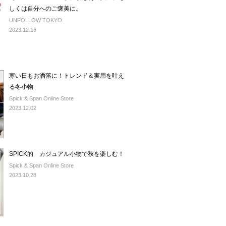
しくは自分へのご褒美に。
UNFOLLOW TOKYO
2023.12.16
寒い日もお洒落に！トレンド＆実用を叶え
る冬小物
Spick & Span Online Store
2023.12.02
SPICK的 カジュアル小物で秋を楽しむ！
Spick & Span Online Store
2023.10.28