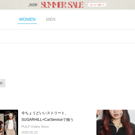
WOMEN
MEN
今ちょうどいいストリート、
SUGARHILL×CarServiceで揃う
PULP Online Store
2026.05.22