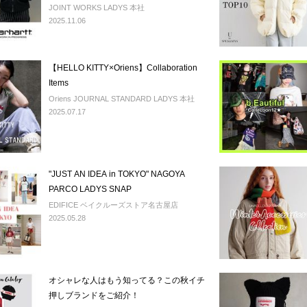
JOINT WORKS LADYS 本社
2025.11.06
【HELLO KITTY×Oriens】Collaboration
Items
Oriens JOURNAL STANDARD LADYS 本社
2025.07.17
"JUST AN IDEA in TOKYO" NAGOYA
PARCO LADYS SNAP
EDIFICE ベイクルーズストア名古屋店
2025.05.28
オシャレな人はもう知ってる？この秋イチ
押しブランドをご紹介！