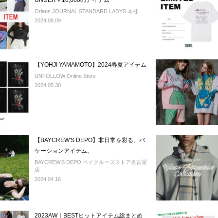
UNDER￥10,000のアイテム
Oriens JOURNAL STANDARD LADYS 本社
2024.08.09
【YOHJI YAMAMOTO】2024春夏アイテム
UNFOLLOW Online Store
2024.05.30
【BAYCREW'S DEPO】非日常を彩る、バ
ケーションアイテム。
BAYCREW'S DEPO ベイクルーズストア名古屋
店
2024.04.16
2023AW｜BESTヒットアイテム総まとめ