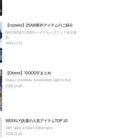
【coyseio】25AW新作アイテムのご紹介
BAYCREW'S DEPO ベイクルーズストア名古屋
店
2025.12.12
【Oriens】"GOODS"まとめ
Oriens JOURNAL STANDARD LADYS 本社
2025.12.05
WEEKLY|先週の人気アイテムTOP 10
UBY Spick & Span Online Store
2025.11.04