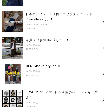
日本初デビュー！注目ユニセックスブランド
「subtlebody」！
WISM Online Store
2025.08.03
今買うべきNLNの推し！！！
WISM 渋谷店
2025.07.04
NLN Slacks styling!!!
WISM 渋谷店
2025.07.04
【WISM SCOOP!!】残り僅かのアイテムをご紹
介！
WISM 本社
2025.07.03