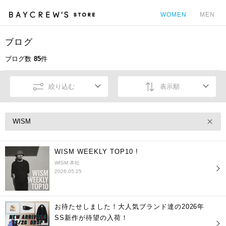
WOMEN
MEN
ブログ
カ
ブログ数
85
件
絞り込む
表示順
WISM
WISM WEEKLY TOP10 !
WISM 本社
2026.05.25
お待たせしました！大人気ブランド達の2026年
SS新作が待望の入荷！