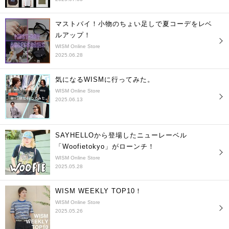
マストバイ！小物のちょい足しで夏コーデをレベ
ルアップ！
WISM Online Store
2025.06.28
気になるWISMに行ってみた。
WISM Online Store
2025.06.13
SAYHELLOから登場したニューレーベル
「Woofietokyo」がローンチ！
WISM Online Store
2025.05.28
WISM WEEKLY TOP10！
WISM Online Store
2025.05.26