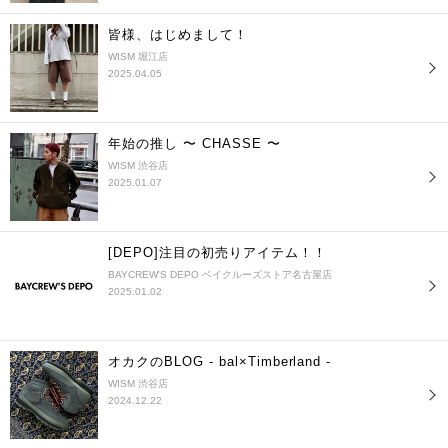
皆様、はじめまして！
WISM 堀江店
2025.04.05
年始の推し 〜 CHASSE 〜
WISM 渋谷店
2025.01.07
[DEPO]注目の初売りアイテム！！
BAYCREW'S DEPO ベイクルーズストア名古屋店
2025.01.02
オカクのBLOG - bal×Timberland -
WISM 渋谷店
2024.12.22