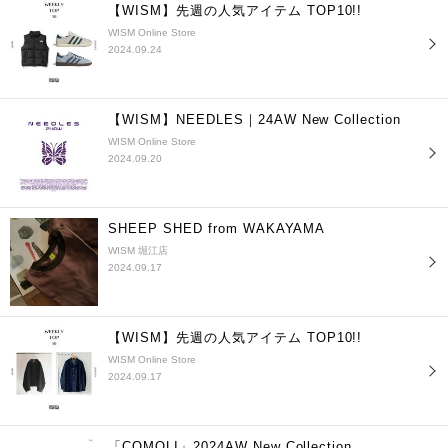
【WISM】先週の人気アイテム TOP10!!
WISM Online Store
2024.09.24
【WISM】NEEDLES｜24AW New Collection
WISM Online Store
2024.09.20
SHEEP SHED from WAKAYAMA
WISM 堀江店
2024.09.17
【WISM】先週の人気アイテム TOP10!!
WISM Online Store
2024.09.17
「COMOLI」2024AW New Collection