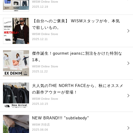
WISM Online Store
2025.12.19
【自分へのご褒美】 WISMスタッフが今、本気
で欲しいもの。
WISM Online Store
2025.12.11
傑作誕生！gourmet jeansに別注をかけた特別な
1本。
WISM Online Store
2025.11.22
大人気のTHE NORTH FACEから、秋にオススメ
の新作アウターが登場！
WISM Online Store
2025.10.15
NEW BRAND!!! "subtlebody"
WISM 渋谷店
2025.08.06